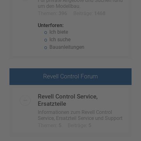
Für private Angebote und Suchen rund
um den Modellbau.
Themen:
396
Beiträge:
1468
Unterforen:
Ich biete
Ich suche
Bauanleitungen
Revell Control Forum
Revell Control Service,
Ersatzteile
Informationen zum Revell Control
Service, Ersatzteil Service und Support
Themen:
5
Beiträge:
5