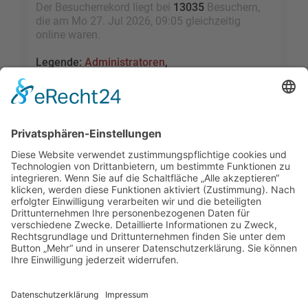
Der Besucherrekord liegt bei
13035
Besuchern,
die am Mo 27. Jul 2026, 09:05 gleichzeitig
online waren.
Legende:
Administratoren
,
Globale Moderatoren
,
Registrierte Benutzer
,
Kürzlich registrierte Benutzer
Statistik
Beiträge insgesamt
109457
• Themen insgesamt
9528
• Mitglieder insgesamt
2455
• Unser
neuestes Mitglied:
sky1005