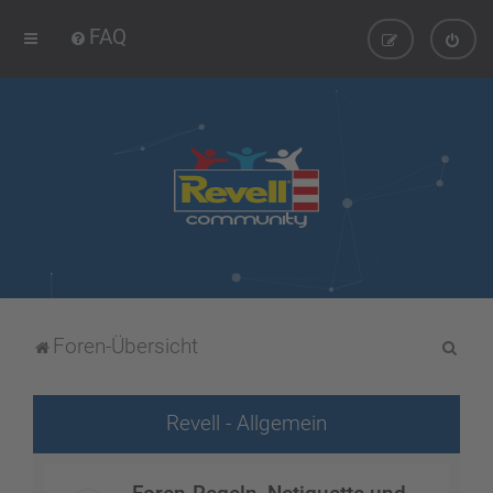
FAQ
S
Foren-Übersicht
u
c
Revell - Allgemein
h
e