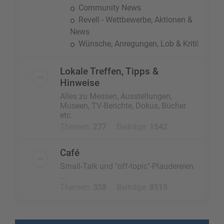
Community News
Revell - Wettbewerbe, Aktionen &
News
Wünsche, Anregungen, Lob & Kritik
Lokale Treffen, Tipps &
Hinweise
Alles zu Messen, Ausstellungen,
Museen, TV-Berichte, Dokus, Bücher
etc.
Themen:
277
Beiträge:
1542
Café
Small-Talk und "off-topic"-Plaudereien
...
Themen:
358
Beiträge:
8515