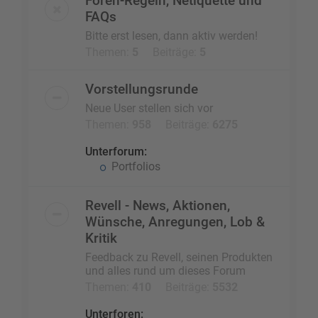
Foren-Regeln, Netiquette und
FAQs
Bitte erst lesen, dann aktiv werden!
Themen:
5
Beiträge:
5
Vorstellungsrunde
Neue User stellen sich vor
Themen:
958
Beiträge:
6275
Unterforum:
Portfolios
Revell - News, Aktionen,
Wünsche, Anregungen, Lob &
Kritik
Feedback zu Revell, seinen Produkten
und alles rund um dieses Forum
Themen:
410
Beiträge:
5532
Unterforen: