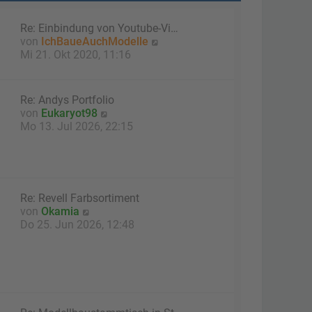
Re: Einbindung von Youtube-Vi…
N
von
IchBaueAuchModelle
e
Mi 21. Okt 2020, 11:16
u
e
s
Re: Andys Portfolio
t
N
von
Eukaryot98
e
e
Mo 13. Jul 2026, 22:15
r
u
B
e
e
s
i
t
t
e
Re: Revell Farbsortiment
r
r
N
von
Okamia
a
B
e
Do 25. Jun 2026, 12:48
g
e
u
i
e
t
s
r
t
a
e
g
r