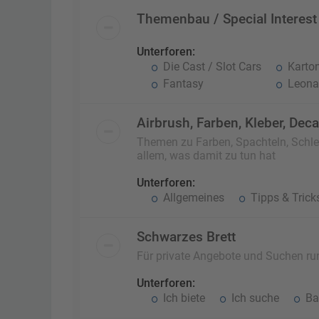
Themenbau / Special Interest
Unterforen:
Die Cast / Slot Cars
Karto
Fantasy
Leonar
Airbrush, Farben, Kleber, Dec
Themen zu Farben, Spachteln, Schlei
allem, was damit zu tun hat
Unterforen:
Allgemeines
Tipps & Trick
Schwarzes Brett
Für private Angebote und Suchen r
Unterforen:
Ich biete
Ich suche
Ba