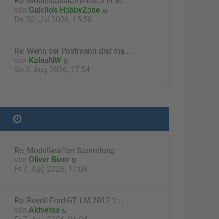
Re: Modellbaustammtisch in St…
B
N
von
Guldilo's HobbyZone
e
e
Do 30. Jul 2026, 15:58
i
u
t
e
r
s
a
Re: Wenn der Postmann drei ma…
t
g
N
von
KaleuNW
e
e
So 2. Aug 2026, 17:54
r
u
B
e
e
s
i
t
t
e
r
r
a
B
g
e
Re: Modellwaffen Sammlung
i
N
von
Oliver Bizer
t
e
Fr 7. Aug 2026, 17:09
r
u
a
e
g
s
Re: Revell Ford GT LM 2017 1:…
t
N
von
Aktvetos
e
e