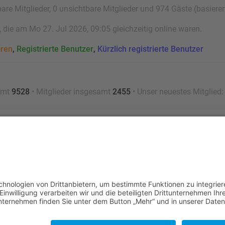
bare Mitglieder, 0 unsichtbare Mitglieder und 974 Gäste (basiere
die am Mo 27. Jul 2026, 09:05 gleichzeitig online waren.
oren
,
Registrierte Benutzer
,
Kürzlich registrierte Benutzer
amt
9528
• Mitglieder insgesamt
2455
• Unser neuestes Mitglied
Nutzungsbedingungen