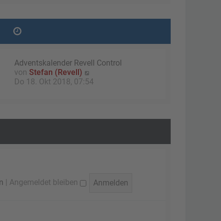
g
e
r
B
e
i
t
Adventskalender Revell Control
r
N
von
Stefan (Revell)
a
e
Do 18. Okt 2018, 07:54
g
u
e
s
t
e
r
B
e
i
t
n
|
Angemeldet bleiben
r
a
g