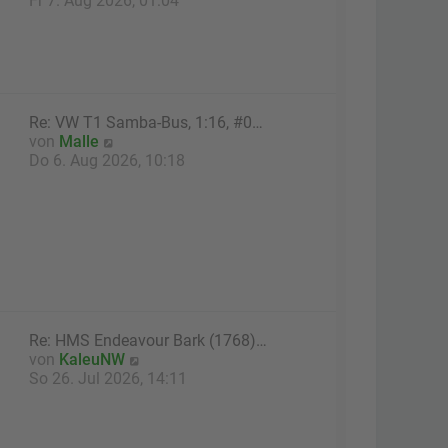
Fr 7. Aug 2026, 01:04
r
u
B
e
e
s
i
t
t
e
r
r
Re: VW T1 Samba-Bus, 1:16, #0…
a
B
N
von
Malle
g
e
e
Do 6. Aug 2026, 10:18
i
u
t
e
r
s
a
t
g
e
r
B
e
i
Re: HMS Endeavour Bark (1768)…
t
N
von
KaleuNW
r
e
So 26. Jul 2026, 14:11
a
u
g
e
s