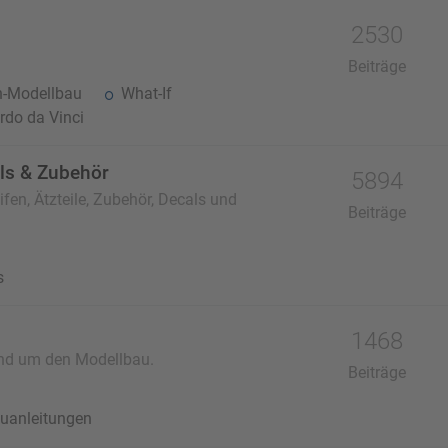
2530
Beiträge
n-Modellbau
What-If
do da Vinci
als & Zubehör
5894
fen, Ätzteile, Zubehör, Decals und
Beiträge
s
1468
und um den Modellbau.
Beiträge
uanleitungen