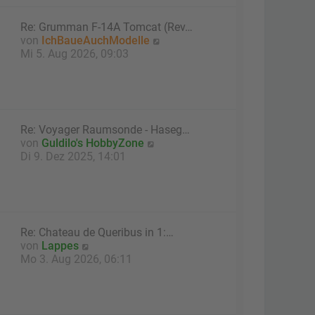
t
e
Re: Grumman F-14A Tomcat (Rev…
r
N
von
IchBaueAuchModelle
B
e
Mi 5. Aug 2026, 09:03
e
u
i
e
t
s
r
t
a
e
g
Re: Voyager Raumsonde - Haseg…
r
N
von
Guldilo's HobbyZone
B
e
Di 9. Dez 2025, 14:01
e
u
i
e
t
s
r
t
a
e
g
Re: Chateau de Queribus in 1:…
r
N
von
Lappes
B
e
Mo 3. Aug 2026, 06:11
e
u
i
e
t
s
r
t