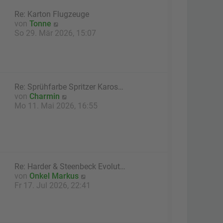
a
e
g
Re: Karton Flugzeuge
r
N
von
Tonne
B
e
So 29. Mär 2026, 15:07
e
u
i
e
t
s
r
t
a
e
g
Re: Sprühfarbe Spritzer Karos…
r
N
von
Charmin
B
e
Mo 11. Mai 2026, 16:55
e
u
i
e
t
s
r
t
a
e
g
r
Re: Harder & Steenbeck Evolut…
B
N
von
Onkel Markus
e
e
Fr 17. Jul 2026, 22:41
i
u
t
e
r
s
a
t