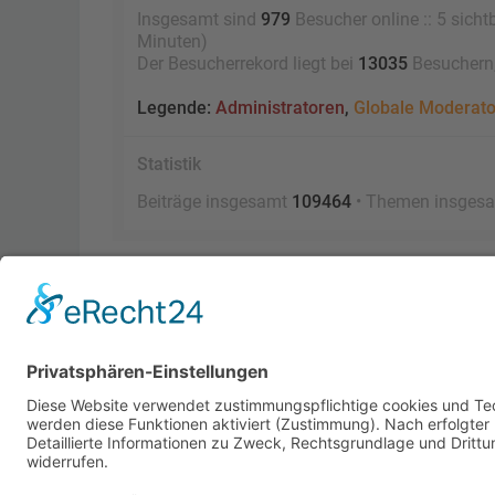
Insgesamt sind
979
Besucher online :: 5 sicht
Minuten)
Der Besucherrekord liegt bei
13035
Besuchern, 
Legende:
Administratoren
,
Globale Moderat
Statistik
Beiträge insgesamt
109464
• Themen insges
Foren-Übersicht