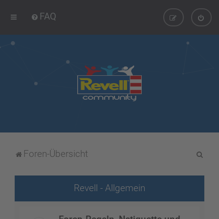
FAQ
S
Foren-Übersicht
u
c
Revell - Allgemein
h
e