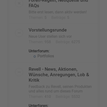
Foren-Regeln, Netiquette und
FAQs
Bitte erst lesen, dann aktiv werden!
Themen:
5
Beiträge:
5
Vorstellungsrunde
Neue User stellen sich vor
Themen:
958
Beiträge:
6275
Unterforum:
Portfolios
Revell - News, Aktionen,
Wünsche, Anregungen, Lob &
Kritik
Feedback zu Revell, seinen Produkten
und alles rund um dieses Forum
Themen:
410
Beiträge:
5532
Unterforen: