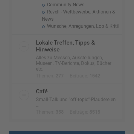
Community News
Revell - Wettbewerbe, Aktionen &
News
Wünsche, Anregungen, Lob & Kritik
Lokale Treffen, Tipps &
Hinweise
Alles zu Messen, Ausstellungen,
Museen, TV-Berichte, Dokus, Bücher
etc.
Themen:
277
Beiträge:
1542
Café
Small-Talk und "off-topic"-Plaudereien
...
Themen:
358
Beiträge:
8515