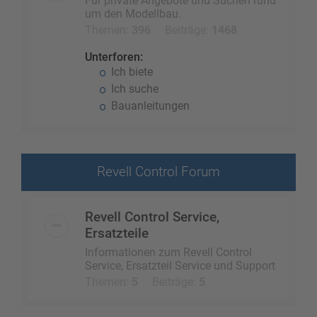
Für private Angebote und Suchen rund
um den Modellbau.
Themen:
396
Beiträge:
1468
Unterforen:
Ich biete
Ich suche
Bauanleitungen
Revell Control Forum
Revell Control Service,
Ersatzteile
Informationen zum Revell Control
Service, Ersatzteil Service und Support
Themen:
5
Beiträge:
5