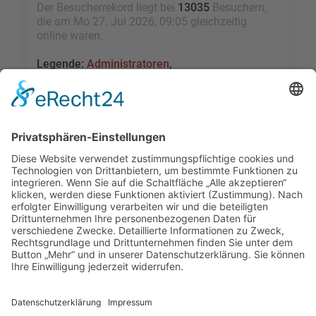
Der Besucherrekord liegt bei
13035
Besuchern,
die am Mo 27. Jul 2026, 09:05 gleichzeitig
online waren.
Legende:
Administratoren
,
Globale Moderatoren
,
Registrierte Benutzer
,
Kürzlich registrierte Benutzer
Statistik
Beiträge insgesamt
109464
• Themen insgesamt
9528
• Mitglieder insgesamt
2455
• Unser
neuestes Mitglied:
sky1005