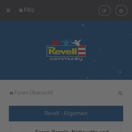
FAQ
S
Foren-Übersicht
u
c
Revell - Allgemein
h
e