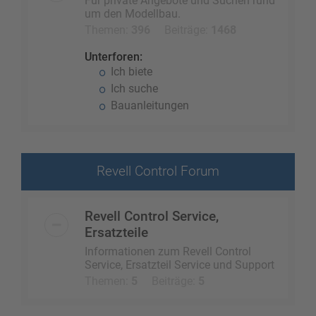
Für private Angebote und Suchen rund
um den Modellbau.
Themen:
396
Beiträge:
1468
Unterforen:
Ich biete
Ich suche
Bauanleitungen
Revell Control Forum
Revell Control Service,
Ersatzteile
Informationen zum Revell Control
Service, Ersatzteil Service und Support
Themen:
5
Beiträge:
5