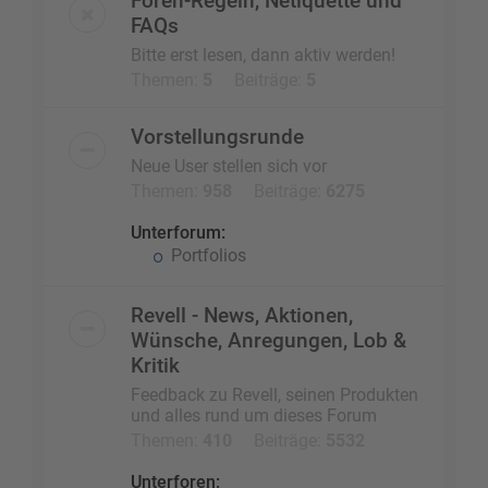
Foren-Regeln, Netiquette und
FAQs
Bitte erst lesen, dann aktiv werden!
Themen:
5
Beiträge:
5
Vorstellungsrunde
Neue User stellen sich vor
Themen:
958
Beiträge:
6275
Unterforum:
Portfolios
Revell - News, Aktionen,
Wünsche, Anregungen, Lob &
Kritik
Feedback zu Revell, seinen Produkten
und alles rund um dieses Forum
Themen:
410
Beiträge:
5532
Unterforen: