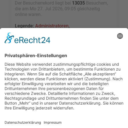
Der Besucherrekord liegt bei
13035
Besuchern,
die am Mo 27. Jul 2026, 09:05 gleichzeitig
online waren.
Legende:
Administratoren
,
Globale Moderatoren
,
Registrierte Benutzer
,
Kürzlich registrierte Benutzer
Statistik
Beiträge insgesamt
109459
• Themen insgesamt
9528
• Mitglieder insgesamt
2455
• Unser
neuestes Mitglied:
sky1005