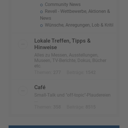
Community News
Revell - Wettbewerbe, Aktionen &
News
Wünsche, Anregungen, Lob & Kritik
Lokale Treffen, Tipps &
Hinweise
Alles zu Messen, Ausstellungen,
Museen, TV-Berichte, Dokus, Bücher
etc.
Themen:
277
Beiträge:
1542
Café
Small-Talk und "off-topic"-Plaudereien
...
Themen:
358
Beiträge:
8515