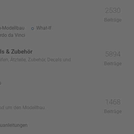
2530
Beiträge
n-Modellbau
What-If
do da Vinci
als & Zubehör
5894
fen, Ätzteile, Zubehör, Decals und
Beiträge
s
1468
und um den Modellbau.
Beiträge
uanleitungen