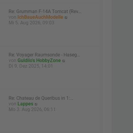
t
e
Re: Grumman F-14A Tomcat (Rev…
r
N
von
IchBaueAuchModelle
B
e
Mi 5. Aug 2026, 09:03
e
u
i
e
t
s
r
t
a
e
g
Re: Voyager Raumsonde - Haseg…
r
N
von
Guldilo's HobbyZone
B
e
Di 9. Dez 2025, 14:01
e
u
i
e
t
s
r
t
a
e
g
Re: Chateau de Queribus in 1:…
r
N
von
Lappes
B
e
Mo 3. Aug 2026, 06:11
e
u
i
e
t
s
r
t