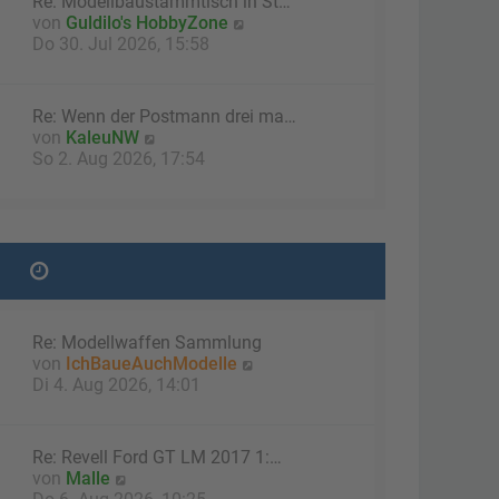
Re: Modellbaustammtisch in St…
B
N
von
Guldilo's HobbyZone
e
e
Do 30. Jul 2026, 15:58
i
u
t
e
r
s
a
Re: Wenn der Postmann drei ma…
t
g
N
von
KaleuNW
e
e
So 2. Aug 2026, 17:54
r
u
B
e
e
s
i
t
t
e
r
r
a
B
g
e
Re: Modellwaffen Sammlung
i
N
von
IchBaueAuchModelle
t
e
Di 4. Aug 2026, 14:01
r
u
a
e
g
s
Re: Revell Ford GT LM 2017 1:…
t
N
von
Malle
e
e