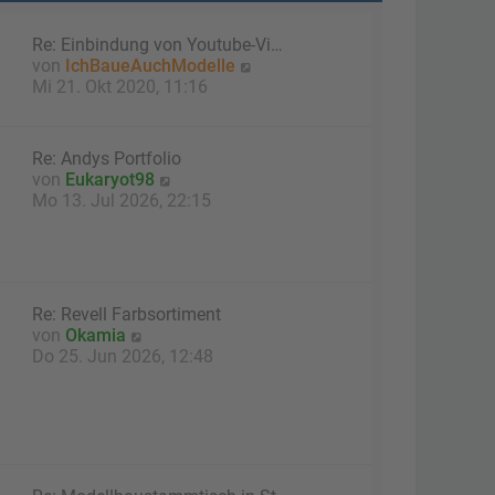
Re: Einbindung von Youtube-Vi…
N
von
IchBaueAuchModelle
e
Mi 21. Okt 2020, 11:16
u
e
s
Re: Andys Portfolio
t
N
von
Eukaryot98
e
e
Mo 13. Jul 2026, 22:15
r
u
B
e
e
s
i
t
t
e
Re: Revell Farbsortiment
r
r
N
von
Okamia
a
B
e
Do 25. Jun 2026, 12:48
g
e
u
i
e
t
s
r
t
a
e
g
r