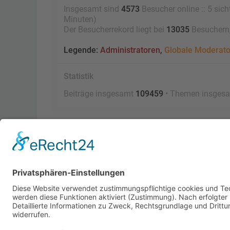
Insgesamt sind
4573
Besucher online :: 5 sich
Minuten)
Der Besucherrekord liegt bei
13035
Besuchern, 
Legende:
Administratoren
,
Globale Moderat
Statistik
Beiträge insgesamt
109459
• Themen insges
Foren-Übersicht