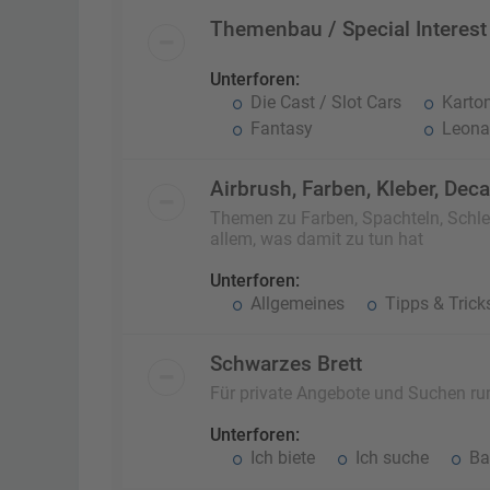
Themenbau / Special Interest
Unterforen:
Die Cast / Slot Cars
Karto
Fantasy
Leonar
Airbrush, Farben, Kleber, Dec
Themen zu Farben, Spachteln, Schlei
allem, was damit zu tun hat
Unterforen:
Allgemeines
Tipps & Trick
Schwarzes Brett
Für private Angebote und Suchen r
Unterforen:
Ich biete
Ich suche
Ba