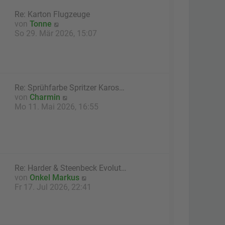
a
e
g
Re: Karton Flugzeuge
r
N
von
Tonne
B
e
So 29. Mär 2026, 15:07
e
u
i
e
t
s
r
t
a
e
g
Re: Sprühfarbe Spritzer Karos…
r
N
von
Charmin
B
e
Mo 11. Mai 2026, 16:55
e
u
i
e
t
s
r
t
a
e
g
r
Re: Harder & Steenbeck Evolut…
B
N
von
Onkel Markus
e
e
Fr 17. Jul 2026, 22:41
i
u
t
e
r
s
a
t