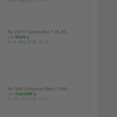
Do 6. Aug 2026, 10:25
r
u
B
e
e
s
i
t
t
e
r
r
Re: VW T1 Samba-Bus, 1:16, #0…
a
B
N
von
Malle
g
e
e
Do 6. Aug 2026, 10:18
i
u
t
e
r
s
a
t
g
e
r
B
e
i
Re: HMS Endeavour Bark (1768)…
t
N
von
KaleuNW
r
e
So 26. Jul 2026, 14:11
a
u
g
e
s