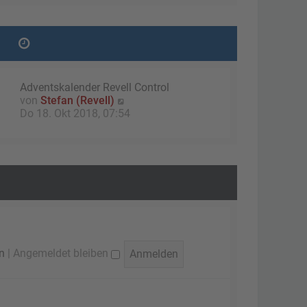
g
e
r
B
e
i
t
Adventskalender Revell Control
r
N
von
Stefan (Revell)
a
e
Do 18. Okt 2018, 07:54
g
u
e
s
t
e
r
B
e
i
t
n
|
Angemeldet bleiben
r
a
g