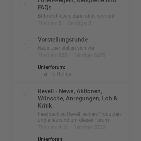
Foren-Regeln, Netiquette und
FAQs
Bitte erst lesen, dann aktiv werden!
Themen:
5
Beiträge:
5
Vorstellungsrunde
Neue User stellen sich vor
Themen:
958
Beiträge:
6275
Unterforum:
Portfolios
Revell - News, Aktionen,
Wünsche, Anregungen, Lob &
Kritik
Feedback zu Revell, seinen Produkten
und alles rund um dieses Forum
Themen:
410
Beiträge:
5532
Unterforen: