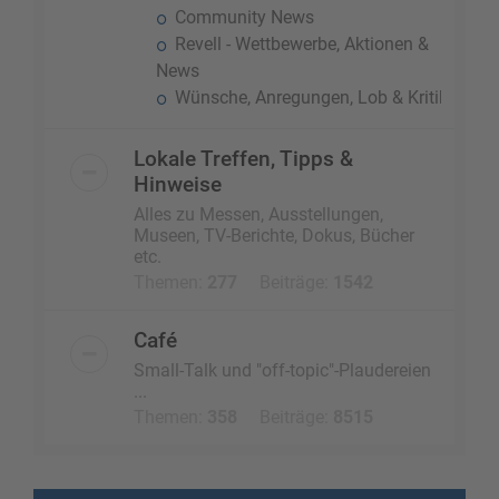
Community News
Revell - Wettbewerbe, Aktionen &
News
Wünsche, Anregungen, Lob & Kritik
Lokale Treffen, Tipps &
Hinweise
Alles zu Messen, Ausstellungen,
Museen, TV-Berichte, Dokus, Bücher
etc.
Themen:
277
Beiträge:
1542
Café
Small-Talk und "off-topic"-Plaudereien
...
Themen:
358
Beiträge:
8515