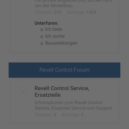
Für private Angebote und Suchen rund
um den Modellbau.
Themen:
396
Beiträge:
1468
Unterforen:
Ich biete
Ich suche
Bauanleitungen
Revell Control Forum
Revell Control Service,
Ersatzteile
Informationen zum Revell Control
Service, Ersatzteil Service und Support
Themen:
5
Beiträge:
5