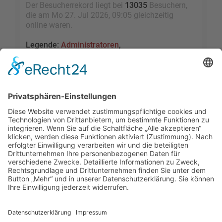
Der Besucherrekord liegt bei
13035
Besuchern,
die am Mo 27. Jul 2026, 09:05 gleichzeitig
online waren.
Legende:
Administratoren
,
Globale Moderatoren
,
Registrierte Benutzer
,
Kürzlich registrierte Benutzer
Statistik
Beiträge insgesamt
109473
• Themen insgesamt
9528
• Mitglieder insgesamt
2455
• Unser
neuestes Mitglied:
sky1005