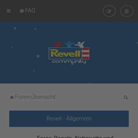
FAQ
S
Foren-Übersicht
u
c
Revell - Allgemein
h
e