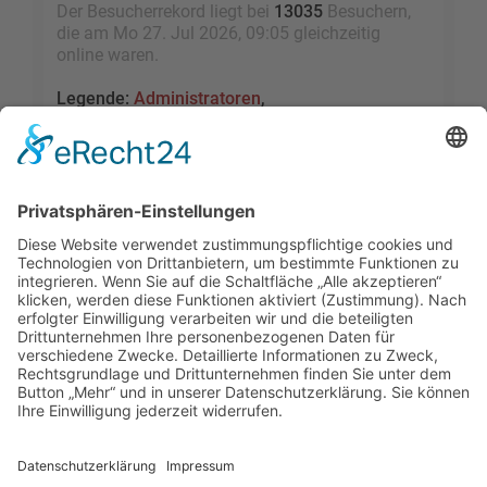
Der Besucherrekord liegt bei
13035
Besuchern,
die am Mo 27. Jul 2026, 09:05 gleichzeitig
online waren.
Legende:
Administratoren
,
Globale Moderatoren
,
Registrierte Benutzer
,
Kürzlich registrierte Benutzer
Statistik
Beiträge insgesamt
109457
• Themen insgesamt
9528
• Mitglieder insgesamt
2455
• Unser
neuestes Mitglied:
sky1005