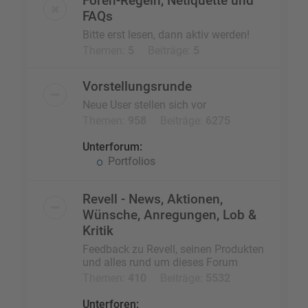
Foren-Regeln, Netiquette und
FAQs
Bitte erst lesen, dann aktiv werden!
Themen:
5
Beiträge:
5
Vorstellungsrunde
Neue User stellen sich vor
Themen:
958
Beiträge:
6275
Unterforum:
Portfolios
Revell - News, Aktionen,
Wünsche, Anregungen, Lob &
Kritik
Feedback zu Revell, seinen Produkten
und alles rund um dieses Forum
Themen:
410
Beiträge:
5532
Unterforen: