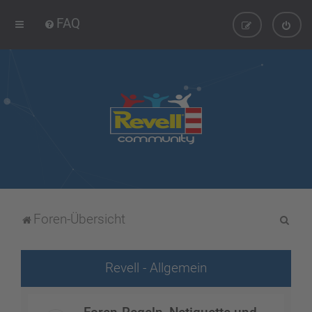
FAQ
S
Foren-Übersicht
u
c
Revell - Allgemein
h
e