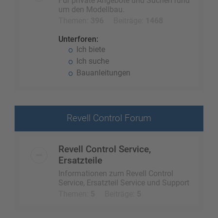
Für private Angebote und Suchen rund
um den Modellbau.
Themen:
396
Beiträge:
1468
Unterforen:
Ich biete
Ich suche
Bauanleitungen
Revell Control Forum
Revell Control Service,
Ersatzteile
Informationen zum Revell Control
Service, Ersatzteil Service und Support
Themen:
5
Beiträge:
5