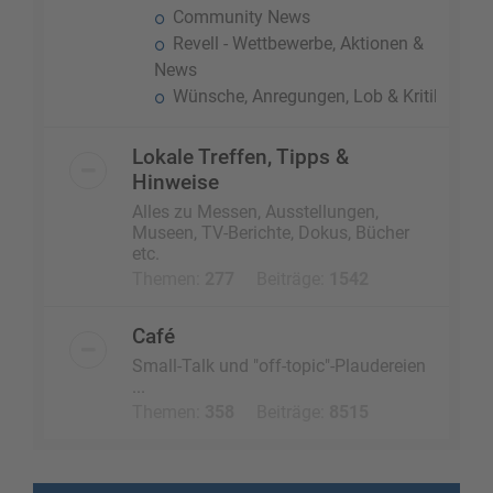
Community News
Revell - Wettbewerbe, Aktionen &
News
Wünsche, Anregungen, Lob & Kritik
Lokale Treffen, Tipps &
Hinweise
Alles zu Messen, Ausstellungen,
Museen, TV-Berichte, Dokus, Bücher
etc.
Themen:
277
Beiträge:
1542
Café
Small-Talk und "off-topic"-Plaudereien
...
Themen:
358
Beiträge:
8515