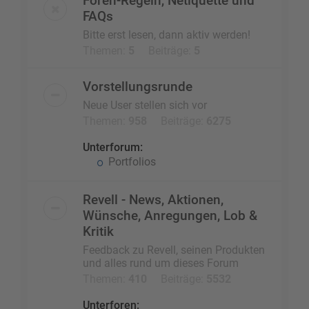
Foren-Regeln, Netiquette und
FAQs
Bitte erst lesen, dann aktiv werden!
Themen:
5
Beiträge:
5
Vorstellungsrunde
Neue User stellen sich vor
Themen:
958
Beiträge:
6275
Unterforum:
Portfolios
Revell - News, Aktionen,
Wünsche, Anregungen, Lob &
Kritik
Feedback zu Revell, seinen Produkten
und alles rund um dieses Forum
Themen:
410
Beiträge:
5532
Unterforen: