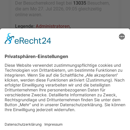
Der Besucherrekord liegt bei
13035
Besuchern,
die am Mo 27. Jul 2026, 09:05 gleichzeitig
online waren.
Legende:
Administratoren
,
Globale Moderatoren
,
Registrierte Benutzer
,
Kürzlich registrierte Benutzer
Statistik
Beiträge insgesamt
109459
• Themen insgesamt
9528
• Mitglieder insgesamt
2455
• Unser
neuestes Mitglied:
sky1005