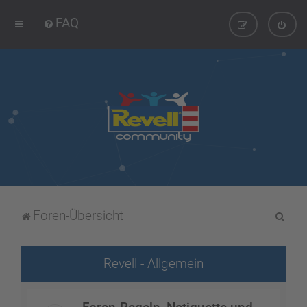
FAQ
S
Foren-Übersicht
u
c
Revell - Allgemein
h
e