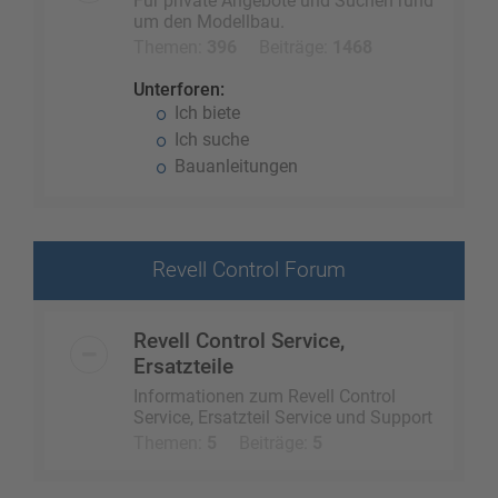
Für private Angebote und Suchen rund
um den Modellbau.
Themen:
396
Beiträge:
1468
Unterforen:
Ich biete
Ich suche
Bauanleitungen
Revell Control Forum
Revell Control Service,
Ersatzteile
Informationen zum Revell Control
Service, Ersatzteil Service und Support
Themen:
5
Beiträge:
5