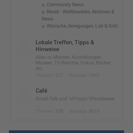
Community News
Revell - Wettbewerbe, Aktionen &
News
Wünsche, Anregungen, Lob & Kritik
Lokale Treffen, Tipps &
Hinweise
Alles zu Messen, Ausstellungen,
Museen, TV-Berichte, Dokus, Bücher
etc.
Themen:
277
Beiträge:
1542
Café
Small-Talk und "off-topic"-Plaudereien
...
Themen:
358
Beiträge:
8515