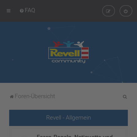
FAQ
S
Foren-Übersicht
u
c
Revell - Allgemein
h
e