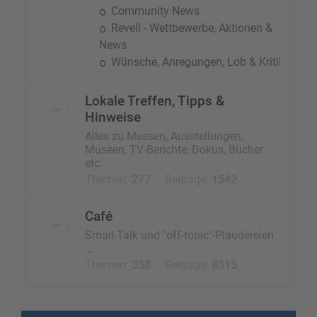
Community News
Revell - Wettbewerbe, Aktionen &
News
Wünsche, Anregungen, Lob & Kritik
Lokale Treffen, Tipps &
Hinweise
Alles zu Messen, Ausstellungen,
Museen, TV-Berichte, Dokus, Bücher
etc.
Themen:
277
Beiträge:
1542
Café
Small-Talk und "off-topic"-Plaudereien
...
Themen:
358
Beiträge:
8515