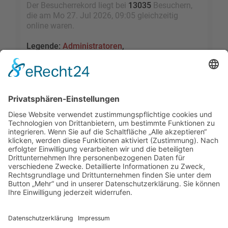
Der Besucherrekord liegt bei
13035
Besuchern,
die am Mo 27. Jul 2026, 09:05 gleichzeitig
online waren.
Legende:
Administratoren
,
Globale Moderatoren
,
Registrierte Benutzer
,
Kürzlich registrierte Benutzer
Statistik
Beiträge insgesamt
109473
• Themen insgesamt
9528
• Mitglieder insgesamt
2455
• Unser
neuestes Mitglied:
sky1005