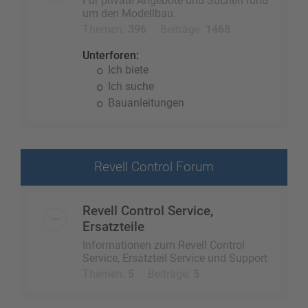
Für private Angebote und Suchen rund
um den Modellbau.
Themen:
396
Beiträge:
1468
Unterforen:
Ich biete
Ich suche
Bauanleitungen
Revell Control Forum
Revell Control Service,
Ersatzteile
Informationen zum Revell Control
Service, Ersatzteil Service und Support
Themen:
5
Beiträge:
5