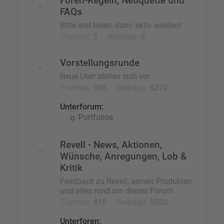
Foren-Regeln, Netiquette und
FAQs
Bitte erst lesen, dann aktiv werden!
Themen:
5
Beiträge:
5
Vorstellungsrunde
Neue User stellen sich vor
Themen:
958
Beiträge:
6275
Unterforum:
Portfolios
Revell - News, Aktionen,
Wünsche, Anregungen, Lob &
Kritik
Feedback zu Revell, seinen Produkten
und alles rund um dieses Forum
Themen:
410
Beiträge:
5532
Unterforen: