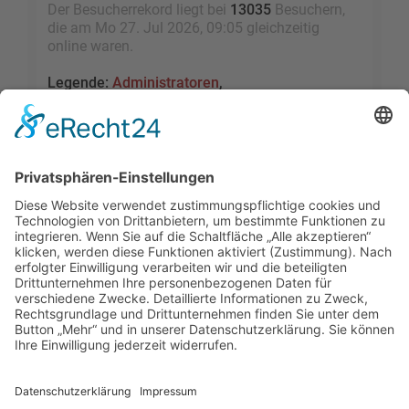
Der Besucherrekord liegt bei
13035
Besuchern,
die am Mo 27. Jul 2026, 09:05 gleichzeitig
online waren.
Legende:
Administratoren
,
Globale Moderatoren
,
Registrierte Benutzer
,
Kürzlich registrierte Benutzer
Statistik
Beiträge insgesamt
109460
• Themen insgesamt
9528
• Mitglieder insgesamt
2455
• Unser
neuestes Mitglied:
sky1005