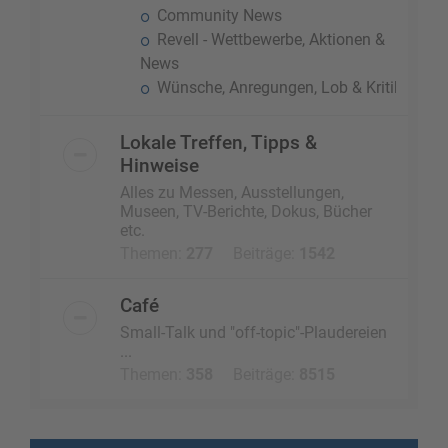
Community News
Revell - Wettbewerbe, Aktionen &
News
Wünsche, Anregungen, Lob & Kritik
Lokale Treffen, Tipps &
Hinweise
Alles zu Messen, Ausstellungen,
Museen, TV-Berichte, Dokus, Bücher
etc.
Themen:
277
Beiträge:
1542
Café
Small-Talk und "off-topic"-Plaudereien
...
Themen:
358
Beiträge:
8515