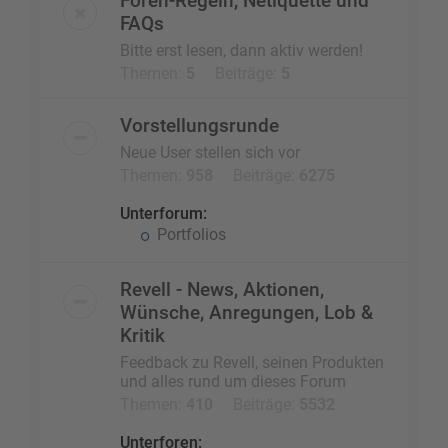
Foren-Regeln, Netiquette und
FAQs
Bitte erst lesen, dann aktiv werden!
Themen:
5
Beiträge:
5
Vorstellungsrunde
Neue User stellen sich vor
Themen:
958
Beiträge:
6275
Unterforum:
Portfolios
Revell - News, Aktionen,
Wünsche, Anregungen, Lob &
Kritik
Feedback zu Revell, seinen Produkten
und alles rund um dieses Forum
Themen:
410
Beiträge:
5532
Unterforen: