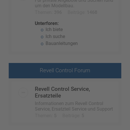
Für private Angebote und Suchen rund
um den Modellbau.
Themen:
396
Beiträge:
1468
Unterforen:
Ich biete
Ich suche
Bauanleitungen
Revell Control Forum
Revell Control Service,
Ersatzteile
Informationen zum Revell Control
Service, Ersatzteil Service und Support
Themen:
5
Beiträge:
5