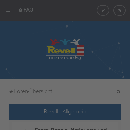
FAQ
S
Foren-Übersicht
u
c
Revell - Allgemein
h
e