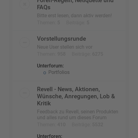
Foren-Regeln, Netiquette und
FAQs
Bitte erst lesen, dann aktiv werden!
Themen:
5
Beiträge:
5
Vorstellungsrunde
Neue User stellen sich vor
Themen:
958
Beiträge:
6275
Unterforum:
Portfolios
Revell - News, Aktionen,
Wünsche, Anregungen, Lob &
Kritik
Feedback zu Revell, seinen Produkten
und alles rund um dieses Forum
Themen:
410
Beiträge:
5532
Unterforen: