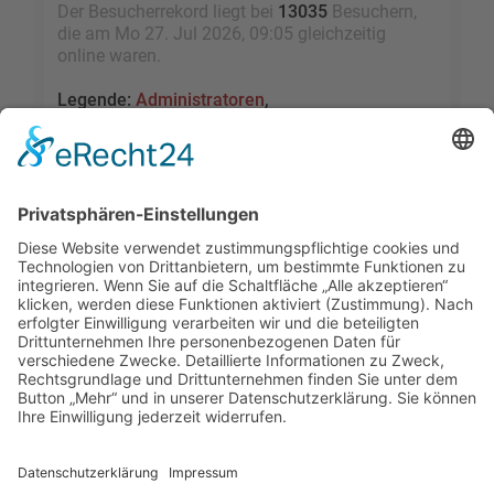
Der Besucherrekord liegt bei
13035
Besuchern,
die am Mo 27. Jul 2026, 09:05 gleichzeitig
online waren.
Legende:
Administratoren
,
Globale Moderatoren
,
Registrierte Benutzer
,
Kürzlich registrierte Benutzer
Statistik
Beiträge insgesamt
109480
• Themen insgesamt
9528
• Mitglieder insgesamt
2455
• Unser
neuestes Mitglied:
sky1005