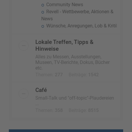
Community News
Revell - Wettbewerbe, Aktionen &
News
Wünsche, Anregungen, Lob & Kritik
Lokale Treffen, Tipps &
Hinweise
Alles zu Messen, Ausstellungen,
Museen, TV-Berichte, Dokus, Bücher
etc.
Themen:
277
Beiträge:
1542
Café
Small-Talk und "off-topic"-Plaudereien
...
Themen:
358
Beiträge:
8515