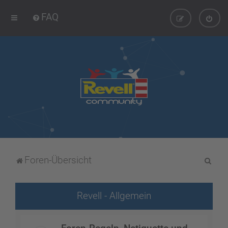
FAQ
S
Foren-Übersicht
u
c
Revell - Allgemein
h
e