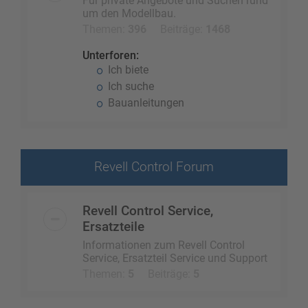
Für private Angebote und Suchen rund
um den Modellbau.
Themen:
396
Beiträge:
1468
Unterforen:
Ich biete
Ich suche
Bauanleitungen
Revell Control Forum
Revell Control Service,
Ersatzteile
Informationen zum Revell Control
Service, Ersatzteil Service und Support
Themen:
5
Beiträge:
5