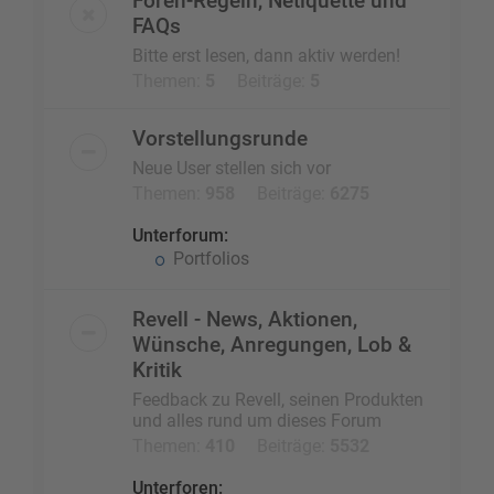
Foren-Regeln, Netiquette und
FAQs
Bitte erst lesen, dann aktiv werden!
Themen:
5
Beiträge:
5
Vorstellungsrunde
Neue User stellen sich vor
Themen:
958
Beiträge:
6275
Unterforum:
Portfolios
Revell - News, Aktionen,
Wünsche, Anregungen, Lob &
Kritik
Feedback zu Revell, seinen Produkten
und alles rund um dieses Forum
Themen:
410
Beiträge:
5532
Unterforen: