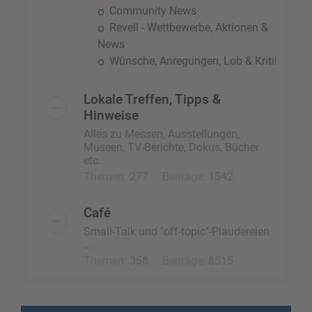
Community News
Revell - Wettbewerbe, Aktionen &
News
Wünsche, Anregungen, Lob & Kritik
Lokale Treffen, Tipps &
Hinweise
Alles zu Messen, Ausstellungen,
Museen, TV-Berichte, Dokus, Bücher
etc.
Themen:
277
Beiträge:
1542
Café
Small-Talk und "off-topic"-Plaudereien
...
Themen:
358
Beiträge:
8515