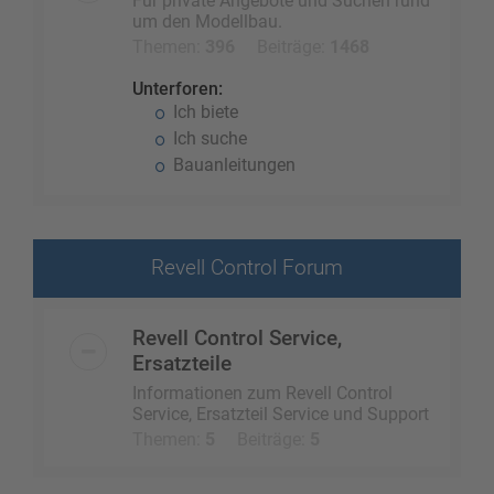
Für private Angebote und Suchen rund
um den Modellbau.
Themen:
396
Beiträge:
1468
Unterforen:
Ich biete
Ich suche
Bauanleitungen
Revell Control Forum
Revell Control Service,
Ersatzteile
Informationen zum Revell Control
Service, Ersatzteil Service und Support
Themen:
5
Beiträge:
5