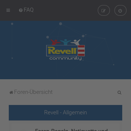
FAQ
S
Foren-Übersicht
u
c
Revell - Allgemein
h
e