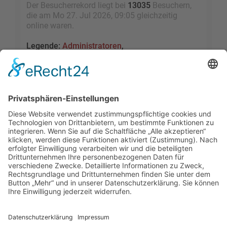
Der Besucherrekord liegt bei
13035
Besuchern,
die am Mo 27. Jul 2026, 09:05 gleichzeitig
online waren.
Legende:
Administratoren
,
Globale Moderatoren
,
Registrierte Benutzer
,
Kürzlich registrierte Benutzer
Statistik
Beiträge insgesamt
109462
• Themen insgesamt
9528
• Mitglieder insgesamt
2455
• Unser
neuestes Mitglied:
sky1005