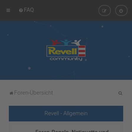
FAQ
S
Foren-Übersicht
u
c
Revell - Allgemein
h
e