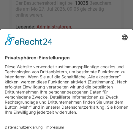
Der Besucherrekord liegt bei
13035
Besuchern,
die am Mo 27. Jul 2026, 09:05 gleichzeitig
online waren.
Legende:
Administratoren
,
Globale Moderatoren
,
Registrierte Benutzer
,
Kürzlich registrierte Benutzer
Statistik
Beiträge insgesamt
109461
• Themen insgesamt
9528
• Mitglieder insgesamt
2455
• Unser
neuestes Mitglied:
sky1005