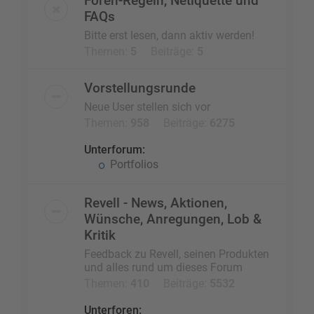
Foren-Regeln, Netiquette und
FAQs
Bitte erst lesen, dann aktiv werden!
Themen:
5
Beiträge:
5
Vorstellungsrunde
Neue User stellen sich vor
Themen:
958
Beiträge:
6275
Unterforum:
Portfolios
Revell - News, Aktionen,
Wünsche, Anregungen, Lob &
Kritik
Feedback zu Revell, seinen Produkten
und alles rund um dieses Forum
Themen:
410
Beiträge:
5532
Unterforen: