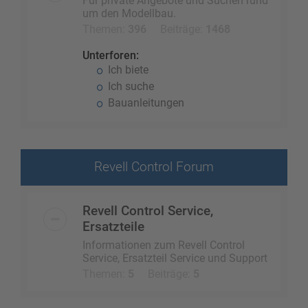
Für private Angebote und Suchen rund
um den Modellbau.
Themen:
396
Beiträge:
1468
Unterforen:
Ich biete
Ich suche
Bauanleitungen
Revell Control Forum
Revell Control Service,
Ersatzteile
Informationen zum Revell Control
Service, Ersatzteil Service und Support
Themen:
5
Beiträge:
5