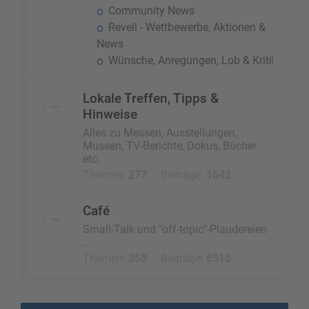
Community News
Revell - Wettbewerbe, Aktionen &
News
Wünsche, Anregungen, Lob & Kritik
Lokale Treffen, Tipps &
Hinweise
Alles zu Messen, Ausstellungen,
Museen, TV-Berichte, Dokus, Bücher
etc.
Themen:
277
Beiträge:
1542
Café
Small-Talk und "off-topic"-Plaudereien
...
Themen:
358
Beiträge:
8515