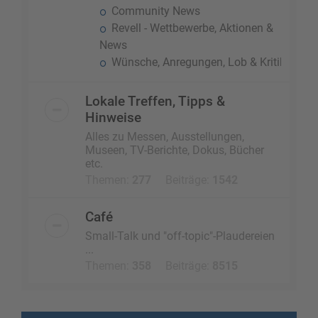
Community News
Revell - Wettbewerbe, Aktionen &
News
Wünsche, Anregungen, Lob & Kritik
Lokale Treffen, Tipps &
Hinweise
Alles zu Messen, Ausstellungen,
Museen, TV-Berichte, Dokus, Bücher
etc.
Themen:
277
Beiträge:
1542
Café
Small-Talk und "off-topic"-Plaudereien
...
Themen:
358
Beiträge:
8515