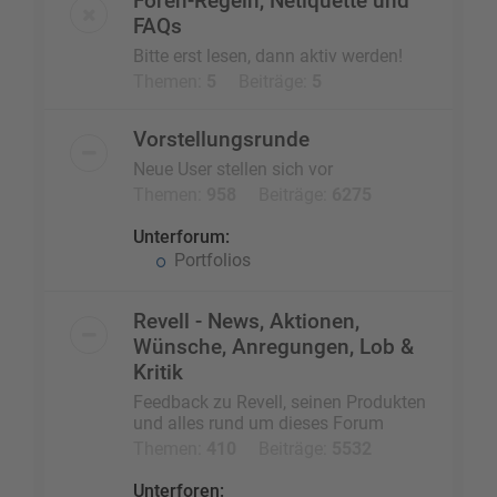
Foren-Regeln, Netiquette und
FAQs
Bitte erst lesen, dann aktiv werden!
Themen:
5
Beiträge:
5
Vorstellungsrunde
Neue User stellen sich vor
Themen:
958
Beiträge:
6275
Unterforum:
Portfolios
Revell - News, Aktionen,
Wünsche, Anregungen, Lob &
Kritik
Feedback zu Revell, seinen Produkten
und alles rund um dieses Forum
Themen:
410
Beiträge:
5532
Unterforen: