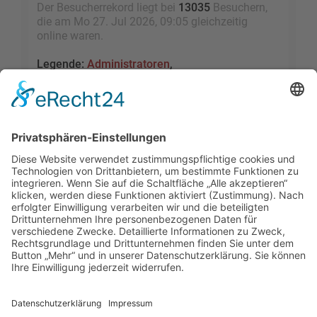
Der Besucherrekord liegt bei
13035
Besuchern,
die am Mo 27. Jul 2026, 09:05 gleichzeitig
online waren.
Legende:
Administratoren
,
Globale Moderatoren
,
Registrierte Benutzer
,
Kürzlich registrierte Benutzer
Statistik
Beiträge insgesamt
109473
• Themen insgesamt
9528
• Mitglieder insgesamt
2455
• Unser
neuestes Mitglied:
sky1005