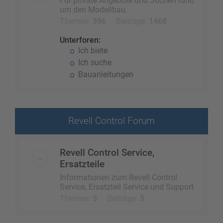
Für private Angebote und Suchen rund
um den Modellbau.
Themen:
396
Beiträge:
1468
Unterforen:
Ich biete
Ich suche
Bauanleitungen
Revell Control Forum
Revell Control Service,
Ersatzteile
Informationen zum Revell Control
Service, Ersatzteil Service und Support
Themen:
5
Beiträge:
5