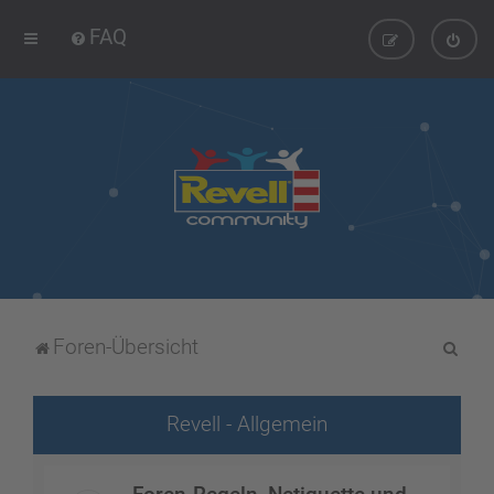
FAQ
S
Foren-Übersicht
u
c
Revell - Allgemein
h
e