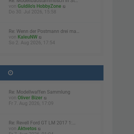
Re: Modellbaustammtisch in St…
B
N
von
Guldilo's HobbyZone
e
e
Do 30. Jul 2026, 15:58
i
u
t
e
r
s
a
Re: Wenn der Postmann drei ma…
t
g
N
von
KaleuNW
e
e
So 2. Aug 2026, 17:54
r
u
B
e
e
s
i
t
t
e
r
r
a
B
g
e
Re: Modellwaffen Sammlung
i
N
von
Oliver Bizer
t
e
Fr 7. Aug 2026, 17:09
r
u
a
e
g
s
Re: Revell Ford GT LM 2017 1:…
t
N
von
Aktvetos
e
e