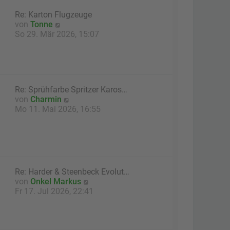
a
e
g
Re: Karton Flugzeuge
r
N
von
Tonne
B
e
So 29. Mär 2026, 15:07
e
u
i
e
t
s
r
t
a
e
g
Re: Sprühfarbe Spritzer Karos…
r
N
von
Charmin
B
e
Mo 11. Mai 2026, 16:55
e
u
i
e
t
s
r
t
a
e
g
r
Re: Harder & Steenbeck Evolut…
B
N
von
Onkel Markus
e
e
Fr 17. Jul 2026, 22:41
i
u
t
e
r
s
a
t