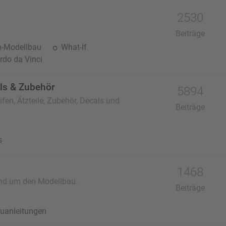
2530
Beiträge
n-Modellbau
What-If
do da Vinci
als & Zubehör
5894
fen, Ätzteile, Zubehör, Decals und
Beiträge
s
1468
und um den Modellbau.
Beiträge
uanleitungen