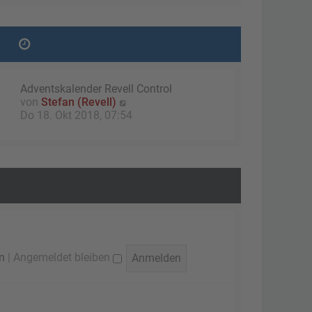
g
e
r
B
e
i
t
Adventskalender Revell Control
r
N
von
Stefan (Revell)
a
e
Do 18. Okt 2018, 07:54
g
u
e
s
t
e
r
B
e
i
t
n
|
Angemeldet bleiben
r
a
g