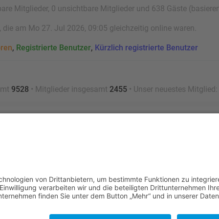
bare Mitglieder, 0 unsichtbare Mitglieder und 638 Gäste (basiere
die am Mo 27. Jul 2026, 09:05 gleichzeitig online waren.
oren
,
Registrierte Benutzer
,
Kürzlich registrierte Benutzer
amt
9528
• Mitglieder insgesamt
2455
• Unser neuestes Mitglied
Nutzungsbedingungen