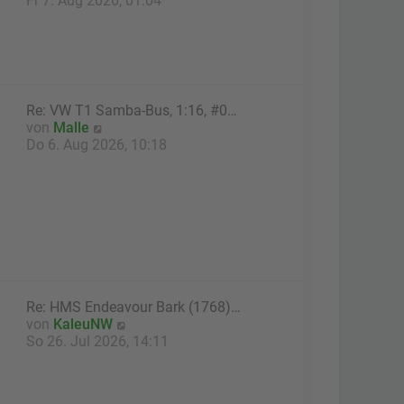
Fr 7. Aug 2026, 01:04
r
u
B
e
e
s
i
t
t
e
r
r
Re: VW T1 Samba-Bus, 1:16, #0…
a
B
N
von
Malle
g
e
e
Do 6. Aug 2026, 10:18
i
u
t
e
r
s
a
t
g
e
r
B
e
i
Re: HMS Endeavour Bark (1768)…
t
N
von
KaleuNW
r
e
So 26. Jul 2026, 14:11
a
u
g
e
s