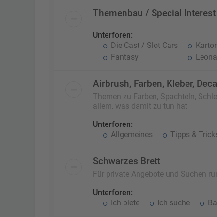
Themenbau / Special Interest
Unterforen:
Die Cast / Slot Cars
Karto
Fantasy
Leonar
Airbrush, Farben, Kleber, Dec
Themen zu Farben, Spachteln, Schlei
allem, was damit zu tun hat
Unterforen:
Allgemeines
Tipps & Trick
Schwarzes Brett
Für private Angebote und Suchen r
Unterforen:
Ich biete
Ich suche
Ba