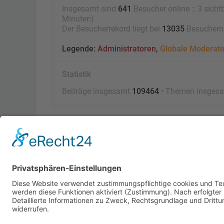
Insgesamt sind
641
Besucher online :: 3 sicht
Minuten)
Der Besucherrekord liegt bei
13035
Besuchern, 
Legende:
Administratoren
,
Globale Moderat
Statistik
Beiträge insgesamt
109464
• Themen insges
Foren-Übersicht