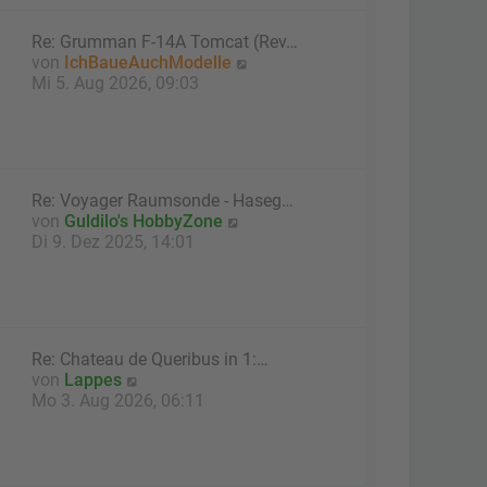
t
e
Re: Grumman F-14A Tomcat (Rev…
r
N
von
IchBaueAuchModelle
B
e
Mi 5. Aug 2026, 09:03
e
u
i
e
t
s
r
t
a
e
g
Re: Voyager Raumsonde - Haseg…
r
N
von
Guldilo's HobbyZone
B
e
Di 9. Dez 2025, 14:01
e
u
i
e
t
s
r
t
a
e
g
Re: Chateau de Queribus in 1:…
r
N
von
Lappes
B
e
Mo 3. Aug 2026, 06:11
e
u
i
e
t
s
r
t