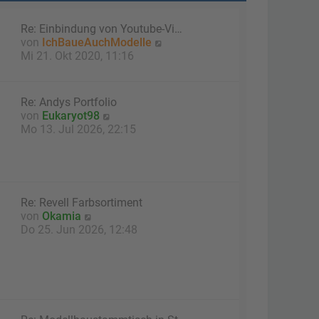
Re: Einbindung von Youtube-Vi…
N
von
IchBaueAuchModelle
e
Mi 21. Okt 2020, 11:16
u
e
s
Re: Andys Portfolio
t
N
von
Eukaryot98
e
e
Mo 13. Jul 2026, 22:15
r
u
B
e
e
s
i
t
t
e
Re: Revell Farbsortiment
r
r
N
von
Okamia
a
B
e
Do 25. Jun 2026, 12:48
g
e
u
i
e
t
s
r
t
a
e
g
r