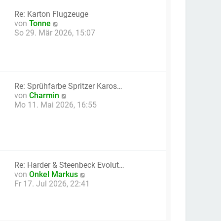
a
e
g
Re: Karton Flugzeuge
r
N
von
Tonne
B
e
So 29. Mär 2026, 15:07
e
u
i
e
t
s
r
t
a
e
g
Re: Sprühfarbe Spritzer Karos…
r
N
von
Charmin
B
e
Mo 11. Mai 2026, 16:55
e
u
i
e
t
s
r
t
a
e
g
r
Re: Harder & Steenbeck Evolut…
B
N
von
Onkel Markus
e
e
Fr 17. Jul 2026, 22:41
i
u
t
e
r
s
a
t