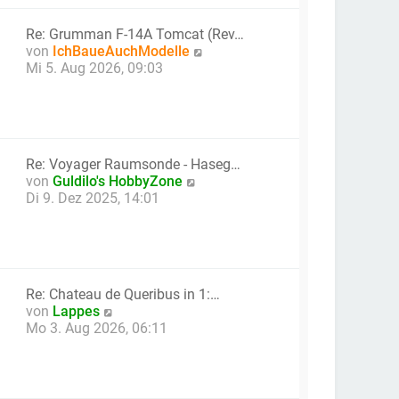
t
e
Re: Grumman F-14A Tomcat (Rev…
r
N
von
IchBaueAuchModelle
B
e
Mi 5. Aug 2026, 09:03
e
u
i
e
t
s
r
t
a
e
g
Re: Voyager Raumsonde - Haseg…
r
N
von
Guldilo's HobbyZone
B
e
Di 9. Dez 2025, 14:01
e
u
i
e
t
s
r
t
a
e
g
Re: Chateau de Queribus in 1:…
r
N
von
Lappes
B
e
Mo 3. Aug 2026, 06:11
e
u
i
e
t
s
r
t