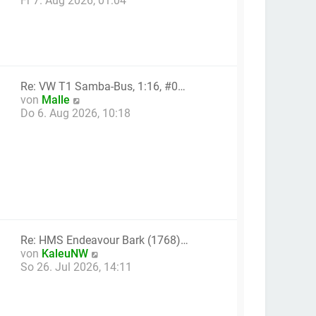
Fr 7. Aug 2026, 01:04
r
u
B
e
e
s
i
t
t
e
r
r
Re: VW T1 Samba-Bus, 1:16, #0…
a
B
N
von
Malle
g
e
e
Do 6. Aug 2026, 10:18
i
u
t
e
r
s
a
t
g
e
r
B
e
i
Re: HMS Endeavour Bark (1768)…
t
N
von
KaleuNW
r
e
So 26. Jul 2026, 14:11
a
u
g
e
s