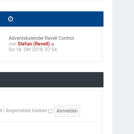
g
e
r
B
e
i
t
Adventskalender Revell Control
r
N
von
Stefan (Revell)
a
e
Do 18. Okt 2018, 07:54
g
u
e
s
t
e
r
B
e
i
t
n
|
Angemeldet bleiben
r
a
g