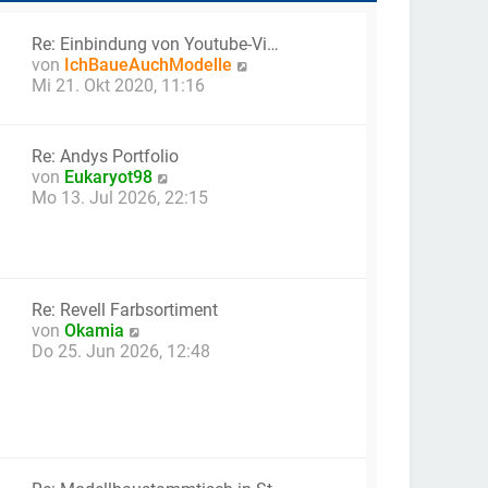
Re: Einbindung von Youtube-Vi…
N
von
IchBaueAuchModelle
e
Mi 21. Okt 2020, 11:16
u
e
s
Re: Andys Portfolio
t
N
von
Eukaryot98
e
e
Mo 13. Jul 2026, 22:15
r
u
B
e
e
s
i
t
t
e
Re: Revell Farbsortiment
r
r
N
von
Okamia
a
B
e
Do 25. Jun 2026, 12:48
g
e
u
i
e
t
s
r
t
a
e
g
r