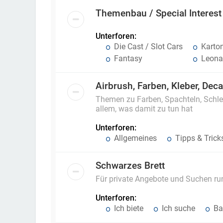
Themenbau / Special Interest
Unterforen:
Die Cast / Slot Cars
Karto
Fantasy
Leonar
Airbrush, Farben, Kleber, Dec
Themen zu Farben, Spachteln, Schlei
allem, was damit zu tun hat
Unterforen:
Allgemeines
Tipps & Trick
Schwarzes Brett
Für private Angebote und Suchen r
Unterforen:
Ich biete
Ich suche
Ba