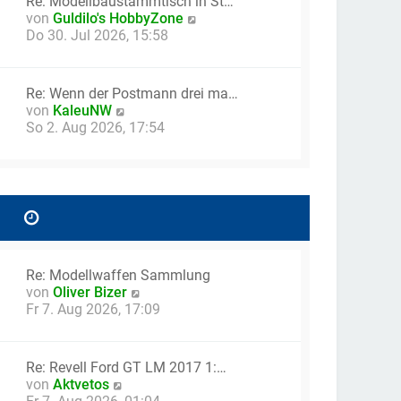
Re: Modellbaustammtisch in St…
B
N
von
Guldilo's HobbyZone
e
e
Do 30. Jul 2026, 15:58
i
u
t
e
r
s
a
Re: Wenn der Postmann drei ma…
t
g
N
von
KaleuNW
e
e
So 2. Aug 2026, 17:54
r
u
B
e
e
s
i
t
t
e
r
r
a
B
g
e
Re: Modellwaffen Sammlung
i
N
von
Oliver Bizer
t
e
Fr 7. Aug 2026, 17:09
r
u
a
e
g
s
Re: Revell Ford GT LM 2017 1:…
t
N
von
Aktvetos
e
e