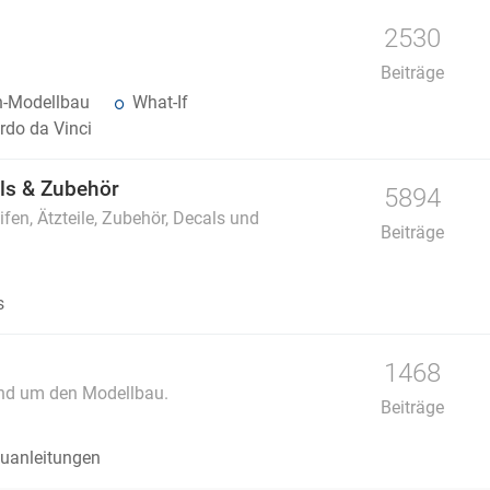
2530
Beiträge
n-Modellbau
What-If
do da Vinci
als & Zubehör
5894
fen, Ätzteile, Zubehör, Decals und
Beiträge
s
1468
und um den Modellbau.
Beiträge
uanleitungen