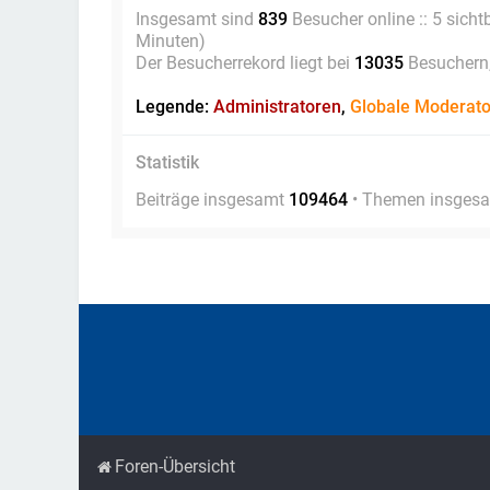
Insgesamt sind
839
Besucher online :: 5 sicht
Minuten)
Der Besucherrekord liegt bei
13035
Besuchern, 
Legende:
Administratoren
,
Globale Moderat
Statistik
Beiträge insgesamt
109464
• Themen insges
Foren-Übersicht