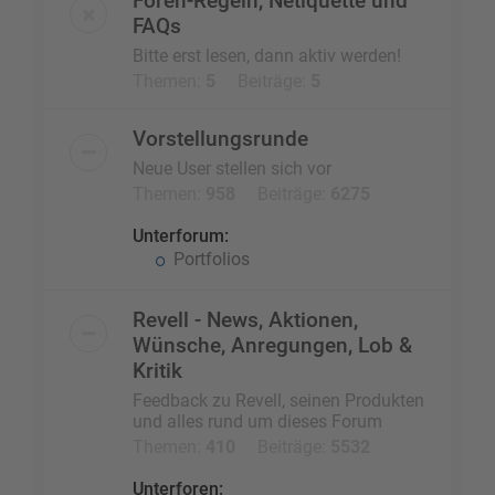
Foren-Regeln, Netiquette und
FAQs
Bitte erst lesen, dann aktiv werden!
Themen:
5
Beiträge:
5
Vorstellungsrunde
Neue User stellen sich vor
Themen:
958
Beiträge:
6275
Unterforum:
Portfolios
Revell - News, Aktionen,
Wünsche, Anregungen, Lob &
Kritik
Feedback zu Revell, seinen Produkten
und alles rund um dieses Forum
Themen:
410
Beiträge:
5532
Unterforen: