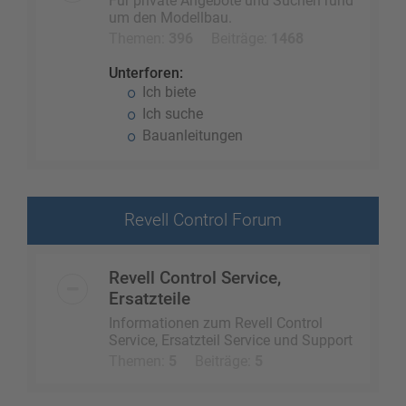
Für private Angebote und Suchen rund
um den Modellbau.
Themen:
396
Beiträge:
1468
Unterforen:
Ich biete
Ich suche
Bauanleitungen
Revell Control Forum
Revell Control Service,
Ersatzteile
Informationen zum Revell Control
Service, Ersatzteil Service und Support
Themen:
5
Beiträge:
5