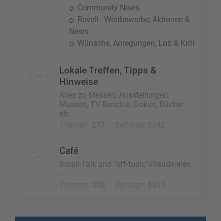
Community News
Revell - Wettbewerbe, Aktionen &
News
Wünsche, Anregungen, Lob & Kritik
Lokale Treffen, Tipps &
Hinweise
Alles zu Messen, Ausstellungen,
Museen, TV-Berichte, Dokus, Bücher
etc.
Themen:
277
Beiträge:
1542
Café
Small-Talk und "off-topic"-Plaudereien
...
Themen:
358
Beiträge:
8515