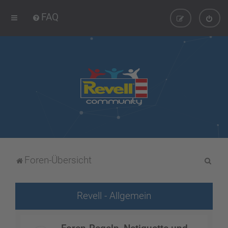
FAQ
S
Foren-Übersicht
u
c
Revell - Allgemein
h
e