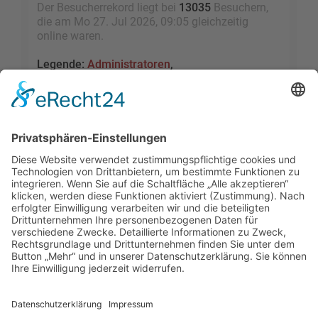
Der Besucherrekord liegt bei
13035
Besuchern,
die am Mo 27. Jul 2026, 09:05 gleichzeitig
online waren.
Legende:
Administratoren
,
Globale Moderatoren
,
Registrierte Benutzer
,
Kürzlich registrierte Benutzer
Statistik
Beiträge insgesamt
109491
• Themen insgesamt
9528
• Mitglieder insgesamt
2455
• Unser
neuestes Mitglied:
sky1005