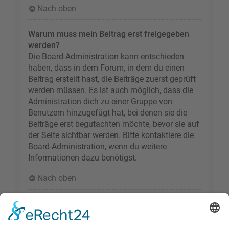
Nach oben
Warum muss mein Beitrag erst freigegeben
werden?
Die Board-Administration kann entschieden
haben, dass in dem Forum, in dem du einen
Beitrag erstellt hast, die Beiträge zuerst geprüft
werden müssen. Es ist auch möglich, dass die
Administration dich zu einer Gruppe von
Benutzern hinzugefügt hat, bei denen sie die
Beiträge erst begutachten möchte, bevor sie auf
der Seite sichtbar werden. Bitte kontaktiere die
Board-Administration, wenn du weitere
Informationen dazu benötigst.
Nach oben
Wie markiere ich ein Thema als neu?
Durch Klicken des „Thema als neu markieren“-
Links in der Beitragsansicht kannst du das