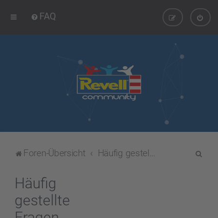
FAQ
S
Foren-Übersicht
Häufig gestellte Fragen
u
c
Häufig
h
gestellte
e
Fragen