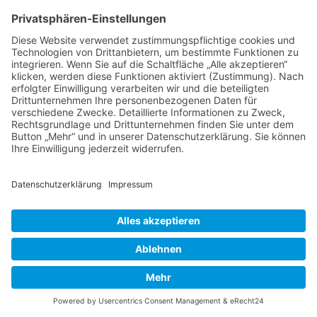
Thema wieder ganz nach oben auf die erste
Seite des Forums holen. Wenn du den
entsprechenden Link nicht siehst, dann ist die
Funktion möglicherweise deaktiviert oder seit
der letzten Markierung ist nicht genügend Zeit
vergangen. Es ist auch möglich, das Thema
nach oben zu holen, indem du einfach eine
Antwort darauf schreibst. Stelle jedoch sicher,
dass du die Regeln dieses Boards beachtest! Es
wird meist nicht gerne gesehen, wenn ohne
triftigen Grund auf alte oder abgeschlossene
Themen geantwortet wird.
Nach oben
Textforma
tierung
und
Thementy