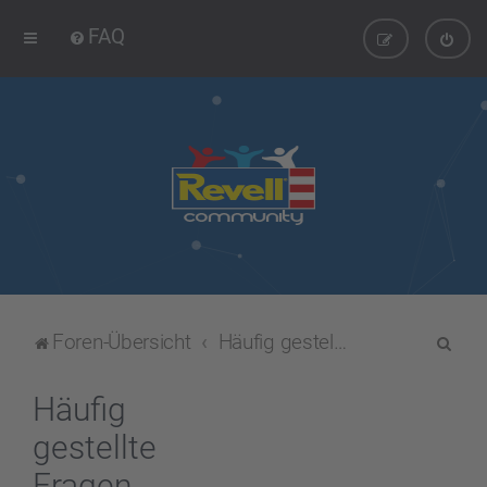
FAQ
S
Foren-Übersicht
Häufig gestellte Fragen
u
c
Häufig
h
gestellte
e
Fragen