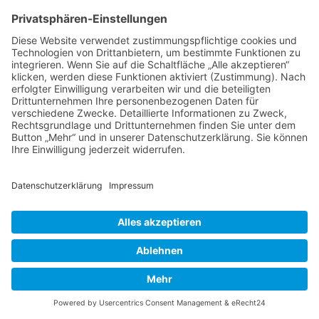
Thema wieder ganz nach oben auf die erste
Seite des Forums holen. Wenn du den
entsprechenden Link nicht siehst, dann ist die
Funktion möglicherweise deaktiviert oder seit
der letzten Markierung ist nicht genügend Zeit
vergangen. Es ist auch möglich, das Thema
nach oben zu holen, indem du einfach eine
Antwort darauf schreibst. Stelle jedoch sicher,
dass du die Regeln dieses Boards beachtest! Es
wird meist nicht gerne gesehen, wenn ohne
triftigen Grund auf alte oder abgeschlossene
Themen geantwortet wird.
Nach oben
Textforma
tierung
und
Thementy