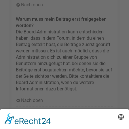
Nach oben
Warum muss mein Beitrag erst freigegeben
werden?
Die Board-Administration kann entschieden
haben, dass in dem Forum, in dem du einen
Beitrag erstellt hast, die Beiträge zuerst geprüft
werden müssen. Es ist auch möglich, dass die
Administration dich zu einer Gruppe von
Benutzern hinzugefügt hat, bei denen sie die
Beiträge erst begutachten möchte, bevor sie auf
der Seite sichtbar werden. Bitte kontaktiere die
Board-Administration, wenn du weitere
Informationen dazu benötigst.
Nach oben
Wie markiere ich ein Thema als neu?
Durch Klicken des „Thema als neu markieren“-
Links in der Beitragsansicht kannst du das