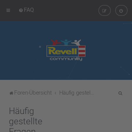
FAQ
S
Foren-Übersicht
Häufig gestellte Fragen
u
c
Häufig
h
gestellte
e
Fragen