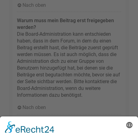
Nach oben
Warum muss mein Beitrag erst freigegeben
werden?
Die Board-Administration kann entschieden
haben, dass in dem Forum, in dem du einen
Beitrag erstellt hast, die Beiträge zuerst geprüft
werden müssen. Es ist auch möglich, dass die
Administration dich zu einer Gruppe von
Benutzern hinzugefügt hat, bei denen sie die
Beiträge erst begutachten möchte, bevor sie auf
der Seite sichtbar werden. Bitte kontaktiere die
Board-Administration, wenn du weitere
Informationen dazu benötigst.
Nach oben
Wie markiere ich ein Thema als neu?
Durch Klicken des „Thema als neu markieren“-
Links in der Beitragsansicht kannst du das