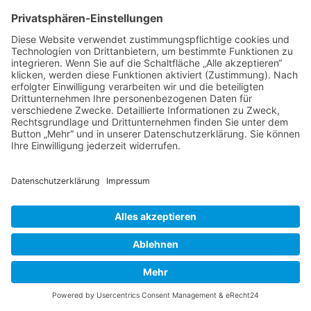
Thema wieder ganz nach oben auf die erste
Seite des Forums holen. Wenn du den
entsprechenden Link nicht siehst, dann ist die
Funktion möglicherweise deaktiviert oder seit
der letzten Markierung ist nicht genügend Zeit
vergangen. Es ist auch möglich, das Thema
nach oben zu holen, indem du einfach eine
Antwort darauf schreibst. Stelle jedoch sicher,
dass du die Regeln dieses Boards beachtest! Es
wird meist nicht gerne gesehen, wenn ohne
triftigen Grund auf alte oder abgeschlossene
Themen geantwortet wird.
Nach oben
Textforma
tierung
und
Thementy