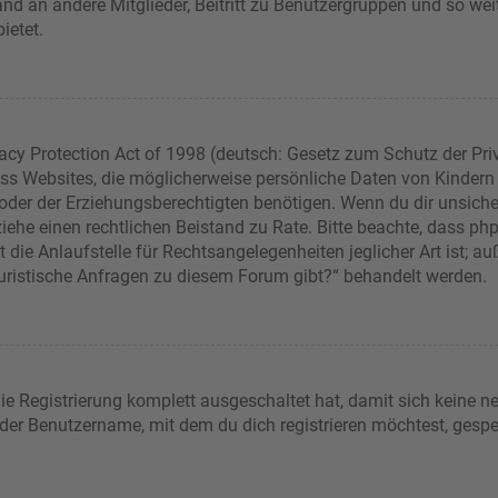
sand an andere Mitglieder, Beitritt zu Benutzergruppen und so wei
bietet.
acy Protection Act of 1998 (deutsch: Gesetz zum Schutz der Pri
dass Websites, die möglicherweise persönliche Daten von Kindern
er der Erziehungsberechtigten benötigen. Wenn du dir unsicher b
t, ziehe einen rechtlichen Beistand zu Rate. Bitte beachte, dass 
die Anlaufstelle für Rechtsangelegenheiten jeglicher Art ist; auß
juristische Anfragen zu diesem Forum gibt?“ behandelt werden.
die Registrierung komplett ausgeschaltet hat, damit sich keine
 der Benutzername, mit dem du dich registrieren möchtest, gespe