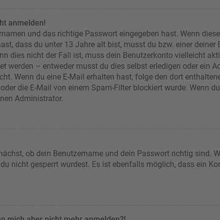
cht anmelden!
ernamen und das richtige Passwort eingegeben hast. Wenn diese
ast, dass du unter 13 Jahre alt bist, musst du bzw. einer deiner
n dies nicht der Fall ist, muss dein Benutzerkonto vielleicht akt
et werden – entweder musst du dies selbst erledigen oder ein Adm
 nicht. Wenn du eine E-Mail erhalten hast, folge den dort enthal
oder die E-Mail von einem Spam-Filter blockiert wurde. Wenn du d
inen Administrator.
nächst, ob dein Benutzername und dein Passwort richtig sind. We
u nicht gesperrt wurdest. Es ist ebenfalls möglich, dass ein Ko
kann mich aber nicht mehr anmelden?!