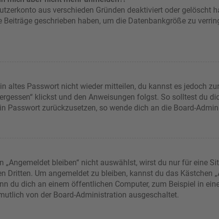
nutzerkonto aus verschieden Gründen deaktiviert oder gelöscht 
ne Beiträge geschrieben haben, um die Datenbankgröße zu verring
in altes Passwort nicht wieder mitteilen, du kannst es jedoch z
rgessen“ klickst und den Anweisungen folgst. So solltest du d
dein Passwort zurückzusetzen, so wende dich an die Board-Admini
Angemeldet bleiben“ nicht auswählst, wirst du nur für eine Si
en Dritten. Um angemeldet zu bleiben, kannst du das Kästchen
nn du dich an einem öffentlichen Computer, zum Beispiel in eine
rmutlich von der Board-Administration ausgeschaltet.