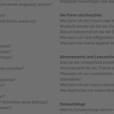
Mitglieder hinzufügen oder di
utzernamen angezeigt werden?
Die Foren durchsuchen
rn?
Wie kann ich ein Forum oder 
nk klicke, werde ich
Weshalb erhalte ich bei der S
Warum bekomme ich bei der Su
Wie kann ich nach Mitglieder
Wie kann ich meine eigenen B
ntwort?
öschen?
Abonnements und Lesezeich
nfügen?
Was ist der Unterschied zwis
Abonnements für ein Thema 
en erstellen?
Wie kann ich ein Lesezeichen
abonnieren?
ugreifen?
Wie kann ich ein Forum abonn
en?
Wie deaktiviere ich meine Ab
en?
m Schreiben eines Beitrags?
Dateianhänge
werden?
Welche Dateianhänge sind in