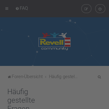
FAQ
S
Foren-Übersicht
Häufig gestellte Fragen
u
c
Häufig
h
gestellte
e
Fragen