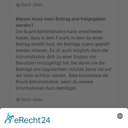
Nach oben
Warum muss mein Beitrag erst freigegeben
werden?
Die Board-Administration kann entschieden
haben, dass in dem Forum, in dem du einen
Beitrag erstellt hast, die Beiträge zuerst geprüft
werden müssen. Es ist auch möglich, dass die
Administration dich zu einer Gruppe von
Benutzern hinzugefügt hat, bei denen sie die
Beiträge erst begutachten möchte, bevor sie auf
der Seite sichtbar werden. Bitte kontaktiere die
Board-Administration, wenn du weitere
Informationen dazu benötigst.
Nach oben
Wie markiere ich ein Thema als neu?
Durch Klicken des „Thema als neu markieren“-
Links in der Beitragsansicht kannst du das