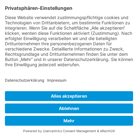
Thema wieder ganz nach oben auf die erste
Seite des Forums holen. Wenn du den
entsprechenden Link nicht siehst, dann ist die
Funktion möglicherweise deaktiviert oder seit
der letzten Markierung ist nicht genügend Zeit
vergangen. Es ist auch möglich, das Thema
nach oben zu holen, indem du einfach eine
Antwort darauf schreibst. Stelle jedoch sicher,
dass du die Regeln dieses Boards beachtest! Es
wird meist nicht gerne gesehen, wenn ohne
triftigen Grund auf alte oder abgeschlossene
Themen geantwortet wird.
Nach oben
Textforma
tierung
und
Thementy