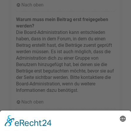
Nach oben
Warum muss mein Beitrag erst freigegeben
werden?
Die Board-Administration kann entschieden
haben, dass in dem Forum, in dem du einen
Beitrag erstellt hast, die Beiträge zuerst geprüft
werden müssen. Es ist auch möglich, dass die
Administration dich zu einer Gruppe von
Benutzern hinzugefügt hat, bei denen sie die
Beiträge erst begutachten möchte, bevor sie auf
der Seite sichtbar werden. Bitte kontaktiere die
Board-Administration, wenn du weitere
Informationen dazu benötigst.
Nach oben
Wie markiere ich ein Thema als neu?
Durch Klicken des „Thema als neu markieren“-
Links in der Beitragsansicht kannst du das