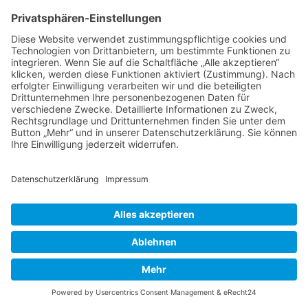
Thema wieder ganz nach oben auf die erste
Seite des Forums holen. Wenn du den
entsprechenden Link nicht siehst, dann ist die
Funktion möglicherweise deaktiviert oder seit
der letzten Markierung ist nicht genügend Zeit
vergangen. Es ist auch möglich, das Thema
nach oben zu holen, indem du einfach eine
Antwort darauf schreibst. Stelle jedoch sicher,
dass du die Regeln dieses Boards beachtest! Es
wird meist nicht gerne gesehen, wenn ohne
triftigen Grund auf alte oder abgeschlossene
Themen geantwortet wird.
Nach oben
Textforma
tierung
und
Thementy