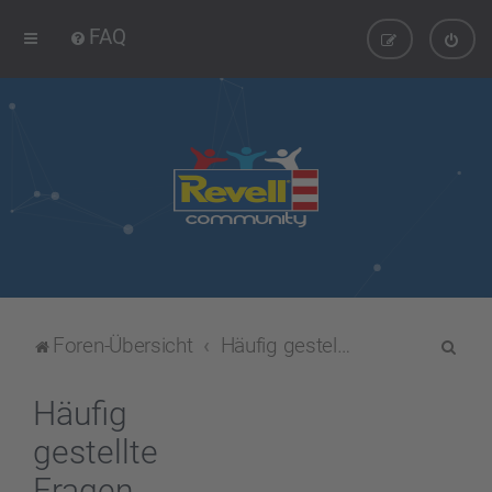
FAQ
S
Foren-Übersicht
Häufig gestellte Fragen
u
c
Häufig
h
gestellte
e
Fragen