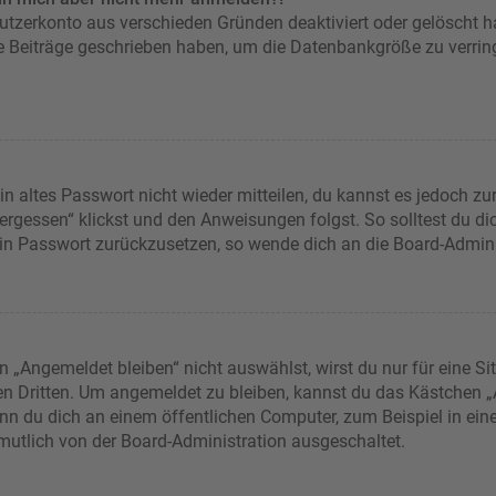
nutzerkonto aus verschieden Gründen deaktiviert oder gelöscht 
ne Beiträge geschrieben haben, um die Datenbankgröße zu verring
in altes Passwort nicht wieder mitteilen, du kannst es jedoch z
rgessen“ klickst und den Anweisungen folgst. So solltest du d
dein Passwort zurückzusetzen, so wende dich an die Board-Admini
Angemeldet bleiben“ nicht auswählst, wirst du nur für eine Si
en Dritten. Um angemeldet zu bleiben, kannst du das Kästchen
nn du dich an einem öffentlichen Computer, zum Beispiel in eine
rmutlich von der Board-Administration ausgeschaltet.