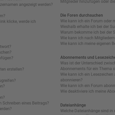
Mitglieder hinzufügen oder di
utzernamen angezeigt werden?
Die Foren durchsuchen
rn?
Wie kann ich ein Forum oder 
nk klicke, werde ich
Weshalb erhalte ich bei der S
Warum bekomme ich bei der Su
Wie kann ich nach Mitglieder
Wie kann ich meine eigenen B
ntwort?
öschen?
Abonnements und Lesezeich
nfügen?
Was ist der Unterschied zwis
Abonnements für ein Thema 
en erstellen?
Wie kann ich ein Lesezeichen
abonnieren?
ugreifen?
Wie kann ich ein Forum abonn
en?
Wie deaktiviere ich meine Ab
en?
m Schreiben eines Beitrags?
Dateianhänge
werden?
Welche Dateianhänge sind in