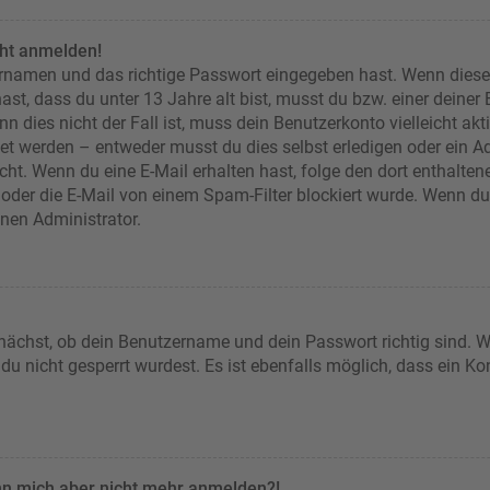
cht anmelden!
ernamen und das richtige Passwort eingegeben hast. Wenn diese
ast, dass du unter 13 Jahre alt bist, musst du bzw. einer deiner
n dies nicht der Fall ist, muss dein Benutzerkonto vielleicht akt
et werden – entweder musst du dies selbst erledigen oder ein Adm
 nicht. Wenn du eine E-Mail erhalten hast, folge den dort enthal
oder die E-Mail von einem Spam-Filter blockiert wurde. Wenn du d
inen Administrator.
nächst, ob dein Benutzername und dein Passwort richtig sind. We
u nicht gesperrt wurdest. Es ist ebenfalls möglich, dass ein Ko
kann mich aber nicht mehr anmelden?!