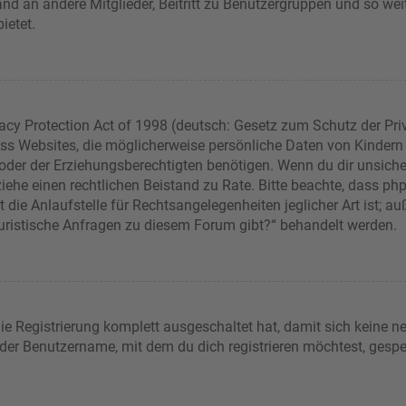
sand an andere Mitglieder, Beitritt zu Benutzergruppen und so wei
bietet.
acy Protection Act of 1998 (deutsch: Gesetz zum Schutz der Pri
dass Websites, die möglicherweise persönliche Daten von Kindern
er der Erziehungsberechtigten benötigen. Wenn du dir unsicher b
t, ziehe einen rechtlichen Beistand zu Rate. Bitte beachte, dass 
die Anlaufstelle für Rechtsangelegenheiten jeglicher Art ist; auß
juristische Anfragen zu diesem Forum gibt?“ behandelt werden.
die Registrierung komplett ausgeschaltet hat, damit sich keine
 der Benutzername, mit dem du dich registrieren möchtest, gespe