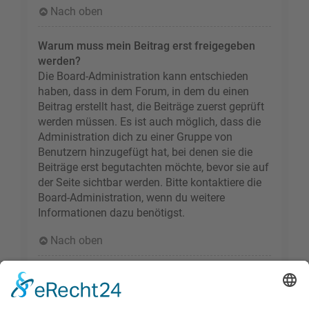
Nach oben
Warum muss mein Beitrag erst freigegeben
werden?
Die Board-Administration kann entschieden
haben, dass in dem Forum, in dem du einen
Beitrag erstellt hast, die Beiträge zuerst geprüft
werden müssen. Es ist auch möglich, dass die
Administration dich zu einer Gruppe von
Benutzern hinzugefügt hat, bei denen sie die
Beiträge erst begutachten möchte, bevor sie auf
der Seite sichtbar werden. Bitte kontaktiere die
Board-Administration, wenn du weitere
Informationen dazu benötigst.
Nach oben
Wie markiere ich ein Thema als neu?
Durch Klicken des „Thema als neu markieren“-
Links in der Beitragsansicht kannst du das