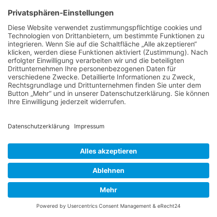
Thema wieder ganz nach oben auf die erste
Seite des Forums holen. Wenn du den
entsprechenden Link nicht siehst, dann ist die
Funktion möglicherweise deaktiviert oder seit
der letzten Markierung ist nicht genügend Zeit
vergangen. Es ist auch möglich, das Thema
nach oben zu holen, indem du einfach eine
Antwort darauf schreibst. Stelle jedoch sicher,
dass du die Regeln dieses Boards beachtest! Es
wird meist nicht gerne gesehen, wenn ohne
triftigen Grund auf alte oder abgeschlossene
Themen geantwortet wird.
Nach oben
Textforma
tierung
und
Thementy