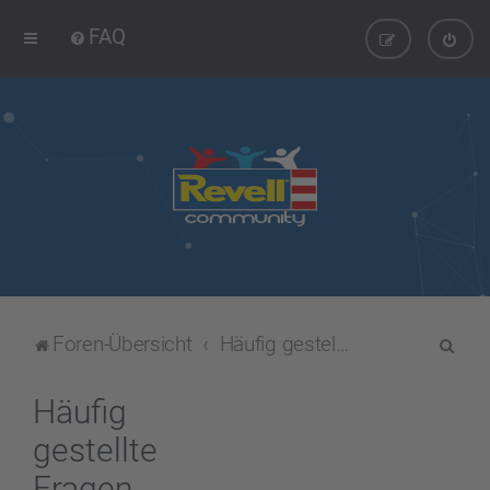
FAQ
S
Foren-Übersicht
Häufig gestellte Fragen
u
c
Häufig
h
gestellte
e
Fragen