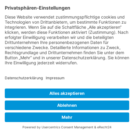
Thema wieder ganz nach oben auf die erste
Seite des Forums holen. Wenn du den
entsprechenden Link nicht siehst, dann ist die
Funktion möglicherweise deaktiviert oder seit
der letzten Markierung ist nicht genügend Zeit
vergangen. Es ist auch möglich, das Thema
nach oben zu holen, indem du einfach eine
Antwort darauf schreibst. Stelle jedoch sicher,
dass du die Regeln dieses Boards beachtest! Es
wird meist nicht gerne gesehen, wenn ohne
triftigen Grund auf alte oder abgeschlossene
Themen geantwortet wird.
Nach oben
Textforma
tierung
und
Thementy