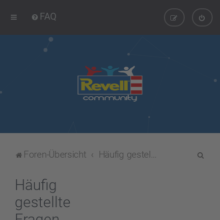
FAQ
S
Foren-Übersicht
Häufig gestellte Fragen
u
c
Häufig
h
gestellte
e
Fragen