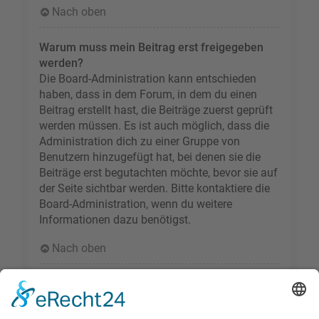
Nach oben
Warum muss mein Beitrag erst freigegeben
werden?
Die Board-Administration kann entschieden
haben, dass in dem Forum, in dem du einen
Beitrag erstellt hast, die Beiträge zuerst geprüft
werden müssen. Es ist auch möglich, dass die
Administration dich zu einer Gruppe von
Benutzern hinzugefügt hat, bei denen sie die
Beiträge erst begutachten möchte, bevor sie auf
der Seite sichtbar werden. Bitte kontaktiere die
Board-Administration, wenn du weitere
Informationen dazu benötigst.
Nach oben
Wie markiere ich ein Thema als neu?
Durch Klicken des „Thema als neu markieren“-
Links in der Beitragsansicht kannst du das