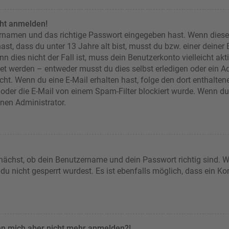
cht anmelden!
ernamen und das richtige Passwort eingegeben hast. Wenn diese
ast, dass du unter 13 Jahre alt bist, musst du bzw. einer deiner
n dies nicht der Fall ist, muss dein Benutzerkonto vielleicht akt
et werden – entweder musst du dies selbst erledigen oder ein Adm
 nicht. Wenn du eine E-Mail erhalten hast, folge den dort enthal
oder die E-Mail von einem Spam-Filter blockiert wurde. Wenn du d
inen Administrator.
nächst, ob dein Benutzername und dein Passwort richtig sind. We
u nicht gesperrt wurdest. Es ist ebenfalls möglich, dass ein Ko
kann mich aber nicht mehr anmelden?!