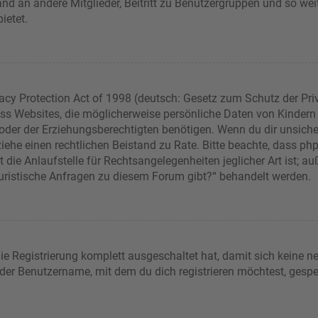
sand an andere Mitglieder, Beitritt zu Benutzergruppen und so wei
bietet.
acy Protection Act of 1998 (deutsch: Gesetz zum Schutz der Pri
dass Websites, die möglicherweise persönliche Daten von Kindern
er der Erziehungsberechtigten benötigen. Wenn du dir unsicher b
t, ziehe einen rechtlichen Beistand zu Rate. Bitte beachte, dass 
die Anlaufstelle für Rechtsangelegenheiten jeglicher Art ist; auß
juristische Anfragen zu diesem Forum gibt?“ behandelt werden.
die Registrierung komplett ausgeschaltet hat, damit sich keine
 der Benutzername, mit dem du dich registrieren möchtest, gespe