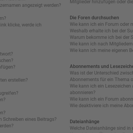
Mitglieder hinzufügen oder di
utzernamen angezeigt werden?
Die Foren durchsuchen
rn?
Wie kann ich ein Forum oder 
nk klicke, werde ich
Weshalb erhalte ich bei der S
Warum bekomme ich bei der Su
Wie kann ich nach Mitglieder
Wie kann ich meine eigenen B
ntwort?
öschen?
Abonnements und Lesezeich
nfügen?
Was ist der Unterschied zwis
Abonnements für ein Thema 
en erstellen?
Wie kann ich ein Lesezeichen
abonnieren?
ugreifen?
Wie kann ich ein Forum abonn
en?
Wie deaktiviere ich meine Ab
en?
m Schreiben eines Beitrags?
Dateianhänge
werden?
Welche Dateianhänge sind in