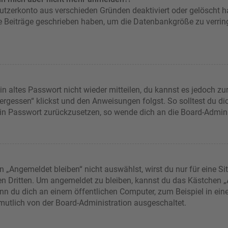
nutzerkonto aus verschieden Gründen deaktiviert oder gelöscht 
ne Beiträge geschrieben haben, um die Datenbankgröße zu verring
in altes Passwort nicht wieder mitteilen, du kannst es jedoch z
rgessen“ klickst und den Anweisungen folgst. So solltest du d
dein Passwort zurückzusetzen, so wende dich an die Board-Admini
Angemeldet bleiben“ nicht auswählst, wirst du nur für eine Si
en Dritten. Um angemeldet zu bleiben, kannst du das Kästchen
nn du dich an einem öffentlichen Computer, zum Beispiel in eine
rmutlich von der Board-Administration ausgeschaltet.