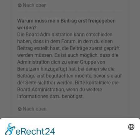
Nach oben
Warum muss mein Beitrag erst freigegeben
werden?
Die Board-Administration kann entschieden
haben, dass in dem Forum, in dem du einen
Beitrag erstellt hast, die Beiträge zuerst geprüft
werden müssen. Es ist auch möglich, dass die
Administration dich zu einer Gruppe von
Benutzern hinzugefügt hat, bei denen sie die
Beiträge erst begutachten möchte, bevor sie auf
der Seite sichtbar werden. Bitte kontaktiere die
Board-Administration, wenn du weitere
Informationen dazu benötigst.
Nach oben
Wie markiere ich ein Thema als neu?
Durch Klicken des „Thema als neu markieren“-
Links in der Beitragsansicht kannst du das