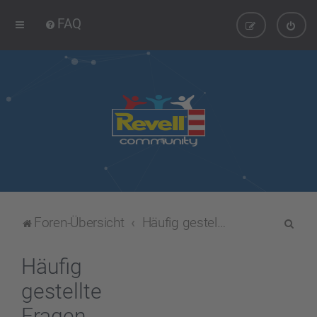
FAQ
S
Foren-Übersicht
Häufig gestellte Fragen
u
c
Häufig
h
gestellte
e
Fragen