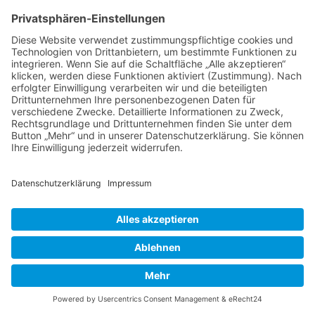
Thema wieder ganz nach oben auf die erste
Seite des Forums holen. Wenn du den
entsprechenden Link nicht siehst, dann ist die
Funktion möglicherweise deaktiviert oder seit
der letzten Markierung ist nicht genügend Zeit
vergangen. Es ist auch möglich, das Thema
nach oben zu holen, indem du einfach eine
Antwort darauf schreibst. Stelle jedoch sicher,
dass du die Regeln dieses Boards beachtest! Es
wird meist nicht gerne gesehen, wenn ohne
triftigen Grund auf alte oder abgeschlossene
Themen geantwortet wird.
Nach oben
Textforma
tierung
und
Thementy