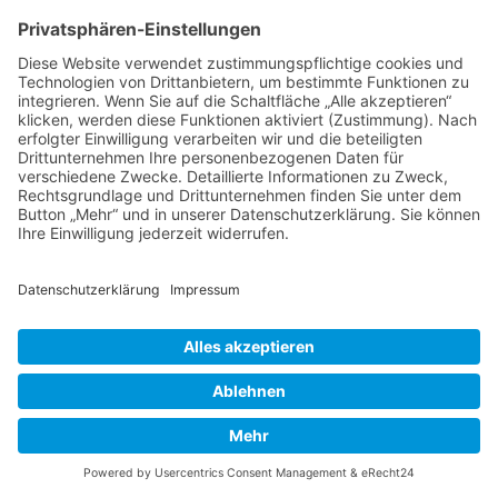
Thema wieder ganz nach oben auf die erste
Seite des Forums holen. Wenn du den
entsprechenden Link nicht siehst, dann ist die
Funktion möglicherweise deaktiviert oder seit
der letzten Markierung ist nicht genügend Zeit
vergangen. Es ist auch möglich, das Thema
nach oben zu holen, indem du einfach eine
Antwort darauf schreibst. Stelle jedoch sicher,
dass du die Regeln dieses Boards beachtest! Es
wird meist nicht gerne gesehen, wenn ohne
triftigen Grund auf alte oder abgeschlossene
Themen geantwortet wird.
Nach oben
Textforma
tierung
und
Thementy