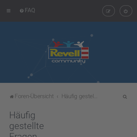
FAQ
S
Foren-Übersicht
Häufig gestellte Fragen
u
c
Häufig
h
gestellte
e
Fragen