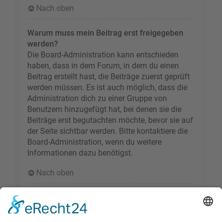
Nach oben
Warum muss mein Beitrag erst freigegeben
werden?
Die Board-Administration kann entschieden
haben, dass in dem Forum, in dem du einen
Beitrag erstellt hast, die Beiträge zuerst geprüft
werden müssen. Es ist auch möglich, dass die
Administration dich zu einer Gruppe von
Benutzern hinzugefügt hat, bei denen sie die
Beiträge erst begutachten möchte, bevor sie auf
der Seite sichtbar werden. Bitte kontaktiere die
Board-Administration, wenn du weitere
Informationen dazu benötigst.
Nach oben
Wie markiere ich ein Thema als neu?
Durch Klicken des „Thema als neu markieren“-
Links in der Beitragsansicht kannst du das