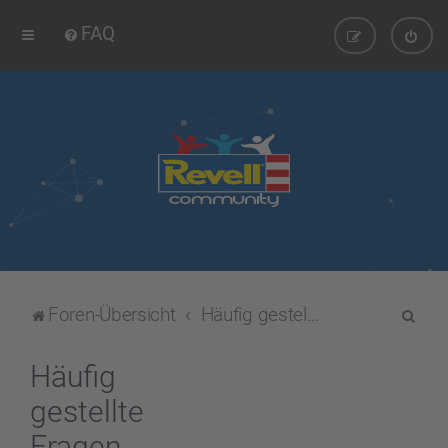
FAQ
S
Foren-Übersicht
Häufig gestellte Fragen
u
c
Häufig
h
gestellte
e
Fragen