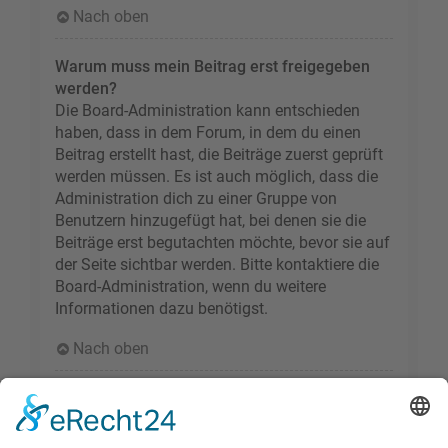
Nach oben
Warum muss mein Beitrag erst freigegeben
werden?
Die Board-Administration kann entschieden
haben, dass in dem Forum, in dem du einen
Beitrag erstellt hast, die Beiträge zuerst geprüft
werden müssen. Es ist auch möglich, dass die
Administration dich zu einer Gruppe von
Benutzern hinzugefügt hat, bei denen sie die
Beiträge erst begutachten möchte, bevor sie auf
der Seite sichtbar werden. Bitte kontaktiere die
Board-Administration, wenn du weitere
Informationen dazu benötigst.
Nach oben
Wie markiere ich ein Thema als neu?
Durch Klicken des „Thema als neu markieren“-
Links in der Beitragsansicht kannst du das