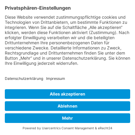
Thema wieder ganz nach oben auf die erste
Seite des Forums holen. Wenn du den
entsprechenden Link nicht siehst, dann ist die
Funktion möglicherweise deaktiviert oder seit
der letzten Markierung ist nicht genügend Zeit
vergangen. Es ist auch möglich, das Thema
nach oben zu holen, indem du einfach eine
Antwort darauf schreibst. Stelle jedoch sicher,
dass du die Regeln dieses Boards beachtest! Es
wird meist nicht gerne gesehen, wenn ohne
triftigen Grund auf alte oder abgeschlossene
Themen geantwortet wird.
Nach oben
Textforma
tierung
und
Thementy