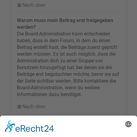
Nach oben
Warum muss mein Beitrag erst freigegeben
werden?
Die Board-Administration kann entschieden
haben, dass in dem Forum, in dem du einen
Beitrag erstellt hast, die Beiträge zuerst geprüft
werden müssen. Es ist auch möglich, dass die
Administration dich zu einer Gruppe von
Benutzern hinzugefügt hat, bei denen sie die
Beiträge erst begutachten möchte, bevor sie auf
der Seite sichtbar werden. Bitte kontaktiere die
Board-Administration, wenn du weitere
Informationen dazu benötigst.
Nach oben
Wie markiere ich ein Thema als neu?
Durch Klicken des „Thema als neu markieren“-
Links in der Beitragsansicht kannst du das