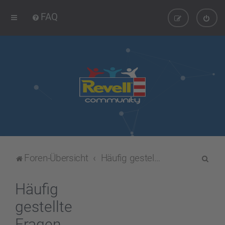
FAQ
S
Foren-Übersicht
Häufig gestellte Fragen
u
c
Häufig
h
gestellte
e
Fragen