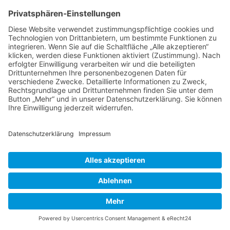
Thema wieder ganz nach oben auf die erste
Seite des Forums holen. Wenn du den
entsprechenden Link nicht siehst, dann ist die
Funktion möglicherweise deaktiviert oder seit
der letzten Markierung ist nicht genügend Zeit
vergangen. Es ist auch möglich, das Thema
nach oben zu holen, indem du einfach eine
Antwort darauf schreibst. Stelle jedoch sicher,
dass du die Regeln dieses Boards beachtest! Es
wird meist nicht gerne gesehen, wenn ohne
triftigen Grund auf alte oder abgeschlossene
Themen geantwortet wird.
Nach oben
Textforma
tierung
und
Thementy