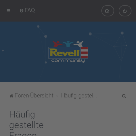
FAQ
S
Foren-Übersicht
Häufig gestellte Fragen
u
c
Häufig
h
gestellte
e
Fragen