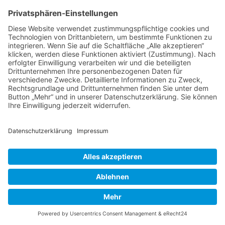
Thema wieder ganz nach oben auf die erste
Seite des Forums holen. Wenn du den
entsprechenden Link nicht siehst, dann ist die
Funktion möglicherweise deaktiviert oder seit
der letzten Markierung ist nicht genügend Zeit
vergangen. Es ist auch möglich, das Thema
nach oben zu holen, indem du einfach eine
Antwort darauf schreibst. Stelle jedoch sicher,
dass du die Regeln dieses Boards beachtest! Es
wird meist nicht gerne gesehen, wenn ohne
triftigen Grund auf alte oder abgeschlossene
Themen geantwortet wird.
Nach oben
Textforma
tierung
und
Thementy