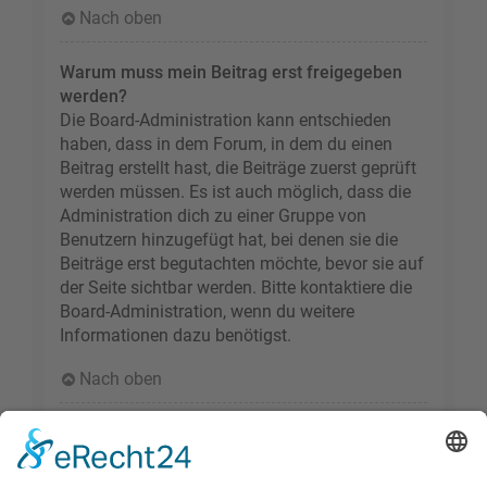
Nach oben
Warum muss mein Beitrag erst freigegeben
werden?
Die Board-Administration kann entschieden
haben, dass in dem Forum, in dem du einen
Beitrag erstellt hast, die Beiträge zuerst geprüft
werden müssen. Es ist auch möglich, dass die
Administration dich zu einer Gruppe von
Benutzern hinzugefügt hat, bei denen sie die
Beiträge erst begutachten möchte, bevor sie auf
der Seite sichtbar werden. Bitte kontaktiere die
Board-Administration, wenn du weitere
Informationen dazu benötigst.
Nach oben
Wie markiere ich ein Thema als neu?
Durch Klicken des „Thema als neu markieren“-
Links in der Beitragsansicht kannst du das