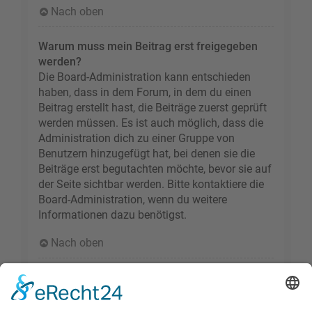
Nach oben
Warum muss mein Beitrag erst freigegeben
werden?
Die Board-Administration kann entschieden
haben, dass in dem Forum, in dem du einen
Beitrag erstellt hast, die Beiträge zuerst geprüft
werden müssen. Es ist auch möglich, dass die
Administration dich zu einer Gruppe von
Benutzern hinzugefügt hat, bei denen sie die
Beiträge erst begutachten möchte, bevor sie auf
der Seite sichtbar werden. Bitte kontaktiere die
Board-Administration, wenn du weitere
Informationen dazu benötigst.
Nach oben
Wie markiere ich ein Thema als neu?
Durch Klicken des „Thema als neu markieren“-
Links in der Beitragsansicht kannst du das