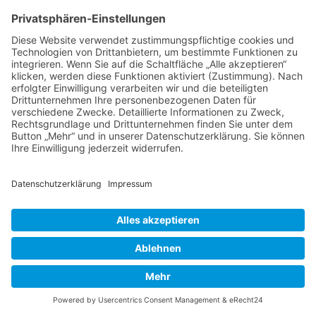
Thema wieder ganz nach oben auf die erste
Seite des Forums holen. Wenn du den
entsprechenden Link nicht siehst, dann ist die
Funktion möglicherweise deaktiviert oder seit
der letzten Markierung ist nicht genügend Zeit
vergangen. Es ist auch möglich, das Thema
nach oben zu holen, indem du einfach eine
Antwort darauf schreibst. Stelle jedoch sicher,
dass du die Regeln dieses Boards beachtest! Es
wird meist nicht gerne gesehen, wenn ohne
triftigen Grund auf alte oder abgeschlossene
Themen geantwortet wird.
Nach oben
Textforma
tierung
und
Thementy