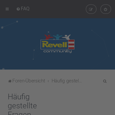
FAQ
S
Foren-Übersicht
Häufig gestellte Fragen
u
c
Häufig
h
gestellte
e
Fragen