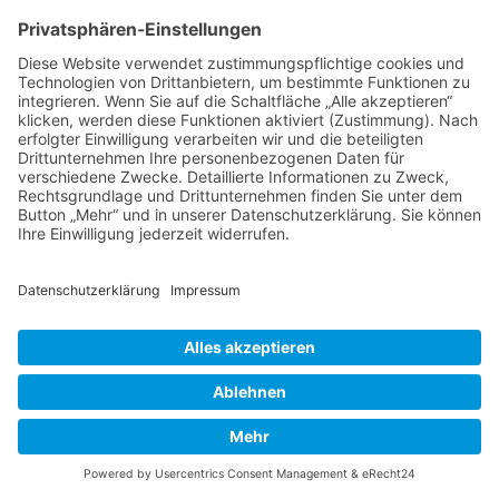
Thema wieder ganz nach oben auf die erste
Seite des Forums holen. Wenn du den
entsprechenden Link nicht siehst, dann ist die
Funktion möglicherweise deaktiviert oder seit
der letzten Markierung ist nicht genügend Zeit
vergangen. Es ist auch möglich, das Thema
nach oben zu holen, indem du einfach eine
Antwort darauf schreibst. Stelle jedoch sicher,
dass du die Regeln dieses Boards beachtest! Es
wird meist nicht gerne gesehen, wenn ohne
triftigen Grund auf alte oder abgeschlossene
Themen geantwortet wird.
Nach oben
Textforma
tierung
und
Thementy