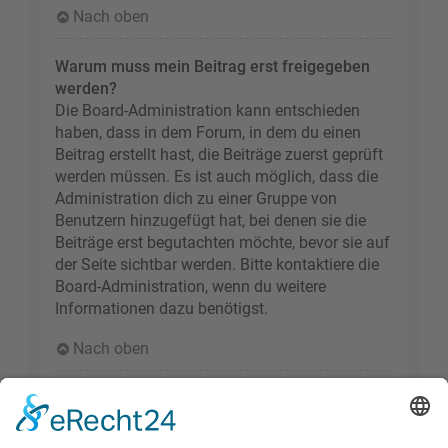
Nach oben
Warum muss mein Beitrag erst freigegeben
werden?
Die Board-Administration kann entschieden
haben, dass in dem Forum, in dem du einen
Beitrag erstellt hast, die Beiträge zuerst geprüft
werden müssen. Es ist auch möglich, dass die
Administration dich zu einer Gruppe von
Benutzern hinzugefügt hat, bei denen sie die
Beiträge erst begutachten möchte, bevor sie auf
der Seite sichtbar werden. Bitte kontaktiere die
Board-Administration, wenn du weitere
Informationen dazu benötigst.
Nach oben
Wie markiere ich ein Thema als neu?
Durch Klicken des „Thema als neu markieren“-
Links in der Beitragsansicht kannst du das