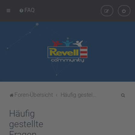
FAQ
S
Foren-Übersicht
Häufig gestellte Fragen
u
c
Häufig
h
gestellte
e
Fragen