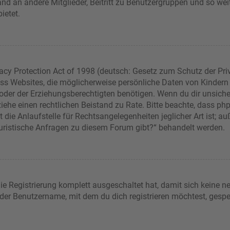
sand an andere Mitglieder, Beitritt zu Benutzergruppen und so wei
bietet.
acy Protection Act of 1998 (deutsch: Gesetz zum Schutz der Pri
dass Websites, die möglicherweise persönliche Daten von Kindern
er der Erziehungsberechtigten benötigen. Wenn du dir unsicher b
t, ziehe einen rechtlichen Beistand zu Rate. Bitte beachte, dass 
die Anlaufstelle für Rechtsangelegenheiten jeglicher Art ist; auß
juristische Anfragen zu diesem Forum gibt?“ behandelt werden.
die Registrierung komplett ausgeschaltet hat, damit sich keine
 der Benutzername, mit dem du dich registrieren möchtest, gespe