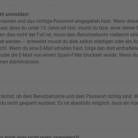
cht anmelden!
ernamen und das richtige Passwort eingegeben hast. Wenn diese
ast, dass du unter 13 Jahre alt bist, musst du bzw. einer deiner
n dies nicht der Fall ist, muss dein Benutzerkonto vielleicht akt
et werden – entweder musst du dies selbst erledigen oder ein Adm
 nicht. Wenn du eine E-Mail erhalten hast, folge den dort enthal
oder die E-Mail von einem Spam-Filter blockiert wurde. Wenn du d
inen Administrator.
nächst, ob dein Benutzername und dein Passwort richtig sind. We
u nicht gesperrt wurdest. Es ist ebenfalls möglich, dass ein Ko
kann mich aber nicht mehr anmelden?!