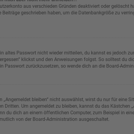
nutzerkonto aus verschieden Gründen deaktiviert oder gelöscht 
ne Beiträge geschrieben haben, um die Datenbankgröße zu verring
in altes Passwort nicht wieder mitteilen, du kannst es jedoch z
rgessen“ klickst und den Anweisungen folgst. So solltest du d
dein Passwort zurückzusetzen, so wende dich an die Board-Admini
Angemeldet bleiben“ nicht auswählst, wirst du nur für eine Si
en Dritten. Um angemeldet zu bleiben, kannst du das Kästchen
nn du dich an einem öffentlichen Computer, zum Beispiel in eine
rmutlich von der Board-Administration ausgeschaltet.