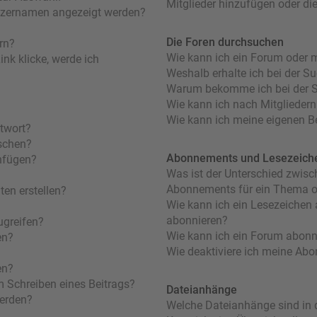
Mitglieder hinzufügen oder di
utzernamen angezeigt werden?
Die Foren durchsuchen
rn?
Wie kann ich ein Forum oder 
nk klicke, werde ich
Weshalb erhalte ich bei der S
Warum bekomme ich bei der Su
Wie kann ich nach Mitglieder
Wie kann ich meine eigenen B
ntwort?
öschen?
Abonnements und Lesezeich
nfügen?
Was ist der Unterschied zwis
Abonnements für ein Thema 
en erstellen?
Wie kann ich ein Lesezeichen
abonnieren?
ugreifen?
Wie kann ich ein Forum abonn
en?
Wie deaktiviere ich meine Ab
en?
m Schreiben eines Beitrags?
Dateianhänge
werden?
Welche Dateianhänge sind in