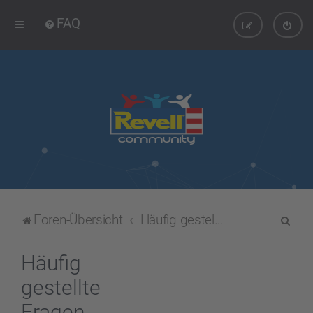
FAQ
S
Foren-Übersicht
Häufig gestellte Fragen
u
c
Häufig
h
gestellte
e
Fragen