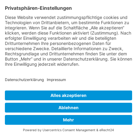
Thema wieder ganz nach oben auf die erste
Seite des Forums holen. Wenn du den
entsprechenden Link nicht siehst, dann ist die
Funktion möglicherweise deaktiviert oder seit
der letzten Markierung ist nicht genügend Zeit
vergangen. Es ist auch möglich, das Thema
nach oben zu holen, indem du einfach eine
Antwort darauf schreibst. Stelle jedoch sicher,
dass du die Regeln dieses Boards beachtest! Es
wird meist nicht gerne gesehen, wenn ohne
triftigen Grund auf alte oder abgeschlossene
Themen geantwortet wird.
Nach oben
Textforma
tierung
und
Thementy