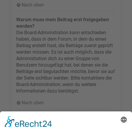
Nach oben
Warum muss mein Beitrag erst freigegeben
werden?
Die Board-Administration kann entschieden
haben, dass in dem Forum, in dem du einen
Beitrag erstellt hast, die Beiträge zuerst geprüft
werden müssen. Es ist auch möglich, dass die
Administration dich zu einer Gruppe von
Benutzern hinzugefügt hat, bei denen sie die
Beiträge erst begutachten möchte, bevor sie auf
der Seite sichtbar werden. Bitte kontaktiere die
Board-Administration, wenn du weitere
Informationen dazu benötigst.
Nach oben
Wie markiere ich ein Thema als neu?
Durch Klicken des „Thema als neu markieren“-
Links in der Beitragsansicht kannst du das