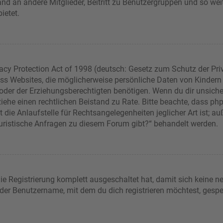
sand an andere Mitglieder, Beitritt zu Benutzergruppen und so wei
bietet.
acy Protection Act of 1998 (deutsch: Gesetz zum Schutz der Pri
dass Websites, die möglicherweise persönliche Daten von Kindern
er der Erziehungsberechtigten benötigen. Wenn du dir unsicher b
t, ziehe einen rechtlichen Beistand zu Rate. Bitte beachte, dass 
die Anlaufstelle für Rechtsangelegenheiten jeglicher Art ist; auß
juristische Anfragen zu diesem Forum gibt?“ behandelt werden.
die Registrierung komplett ausgeschaltet hat, damit sich keine
 der Benutzername, mit dem du dich registrieren möchtest, gespe