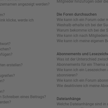
Mitglieder hinzufügen oder di
utzernamen angezeigt werden?
Die Foren durchsuchen
rn?
Wie kann ich ein Forum oder 
nk klicke, werde ich
Weshalb erhalte ich bei der S
Warum bekomme ich bei der Su
Wie kann ich nach Mitglieder
Wie kann ich meine eigenen B
ntwort?
öschen?
Abonnements und Lesezeich
nfügen?
Was ist der Unterschied zwis
Abonnements für ein Thema 
en erstellen?
Wie kann ich ein Lesezeichen
abonnieren?
ugreifen?
Wie kann ich ein Forum abonn
en?
Wie deaktiviere ich meine Ab
en?
m Schreiben eines Beitrags?
Dateianhänge
werden?
Welche Dateianhänge sind in