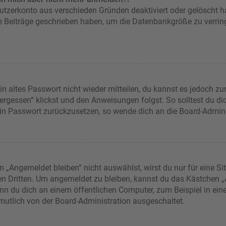
nutzerkonto aus verschieden Gründen deaktiviert oder gelöscht 
ne Beiträge geschrieben haben, um die Datenbankgröße zu verring
in altes Passwort nicht wieder mitteilen, du kannst es jedoch z
rgessen“ klickst und den Anweisungen folgst. So solltest du d
dein Passwort zurückzusetzen, so wende dich an die Board-Admini
Angemeldet bleiben“ nicht auswählst, wirst du nur für eine Si
en Dritten. Um angemeldet zu bleiben, kannst du das Kästchen
nn du dich an einem öffentlichen Computer, zum Beispiel in eine
rmutlich von der Board-Administration ausgeschaltet.