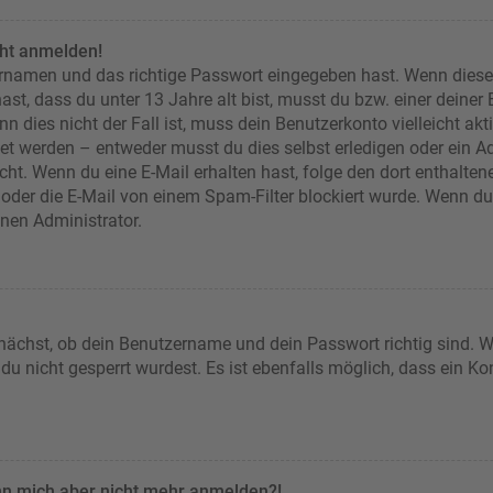
cht anmelden!
ernamen und das richtige Passwort eingegeben hast. Wenn diese
ast, dass du unter 13 Jahre alt bist, musst du bzw. einer deiner
n dies nicht der Fall ist, muss dein Benutzerkonto vielleicht akt
et werden – entweder musst du dies selbst erledigen oder ein Adm
 nicht. Wenn du eine E-Mail erhalten hast, folge den dort enthal
oder die E-Mail von einem Spam-Filter blockiert wurde. Wenn du d
inen Administrator.
nächst, ob dein Benutzername und dein Passwort richtig sind. We
u nicht gesperrt wurdest. Es ist ebenfalls möglich, dass ein Ko
kann mich aber nicht mehr anmelden?!