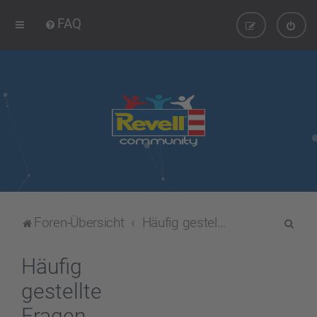
FAQ
S
Foren-Übersicht
Häufig gestellte Fragen
u
c
Häufig
h
gestellte
e
Fragen