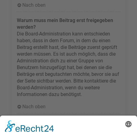
Nach oben
Warum muss mein Beitrag erst freigegeben
werden?
Die Board-Administration kann entschieden
haben, dass in dem Forum, in dem du einen
Beitrag erstellt hast, die Beiträge zuerst geprüft
werden müssen. Es ist auch möglich, dass die
Administration dich zu einer Gruppe von
Benutzern hinzugefügt hat, bei denen sie die
Beiträge erst begutachten möchte, bevor sie auf
der Seite sichtbar werden. Bitte kontaktiere die
Board-Administration, wenn du weitere
Informationen dazu benötigst.
Nach oben
Wie markiere ich ein Thema als neu?
Durch Klicken des „Thema als neu markieren“-
Links in der Beitragsansicht kannst du das