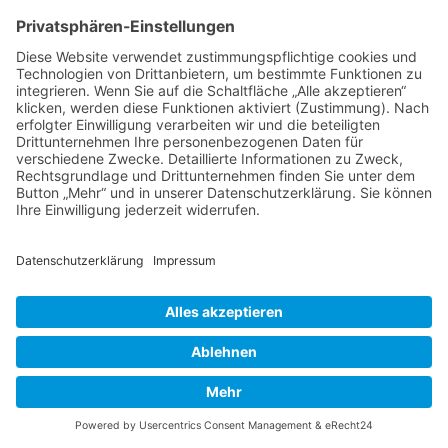
Thema wieder ganz nach oben auf die erste
Seite des Forums holen. Wenn du den
entsprechenden Link nicht siehst, dann ist die
Funktion möglicherweise deaktiviert oder seit
der letzten Markierung ist nicht genügend Zeit
vergangen. Es ist auch möglich, das Thema
nach oben zu holen, indem du einfach eine
Antwort darauf schreibst. Stelle jedoch sicher,
dass du die Regeln dieses Boards beachtest! Es
wird meist nicht gerne gesehen, wenn ohne
triftigen Grund auf alte oder abgeschlossene
Themen geantwortet wird.
Nach oben
Textforma
tierung
und
Thementy