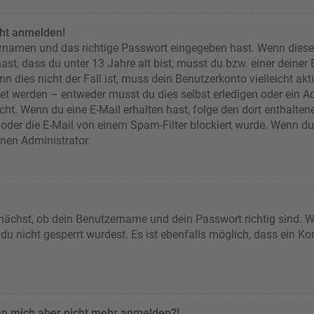
cht anmelden!
ernamen und das richtige Passwort eingegeben hast. Wenn diese
ast, dass du unter 13 Jahre alt bist, musst du bzw. einer deiner
n dies nicht der Fall ist, muss dein Benutzerkonto vielleicht akt
et werden – entweder musst du dies selbst erledigen oder ein Adm
 nicht. Wenn du eine E-Mail erhalten hast, folge den dort enthal
oder die E-Mail von einem Spam-Filter blockiert wurde. Wenn du d
inen Administrator.
nächst, ob dein Benutzername und dein Passwort richtig sind. We
u nicht gesperrt wurdest. Es ist ebenfalls möglich, dass ein Ko
kann mich aber nicht mehr anmelden?!