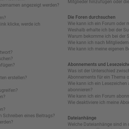
Mitglieder hinzufügen oder di
utzernamen angezeigt werden?
Die Foren durchsuchen
rn?
Wie kann ich ein Forum oder 
nk klicke, werde ich
Weshalb erhalte ich bei der S
Warum bekomme ich bei der Su
Wie kann ich nach Mitglieder
Wie kann ich meine eigenen B
ntwort?
öschen?
Abonnements und Lesezeich
nfügen?
Was ist der Unterschied zwis
Abonnements für ein Thema 
en erstellen?
Wie kann ich ein Lesezeichen
abonnieren?
ugreifen?
Wie kann ich ein Forum abonn
en?
Wie deaktiviere ich meine Ab
en?
m Schreiben eines Beitrags?
Dateianhänge
werden?
Welche Dateianhänge sind in