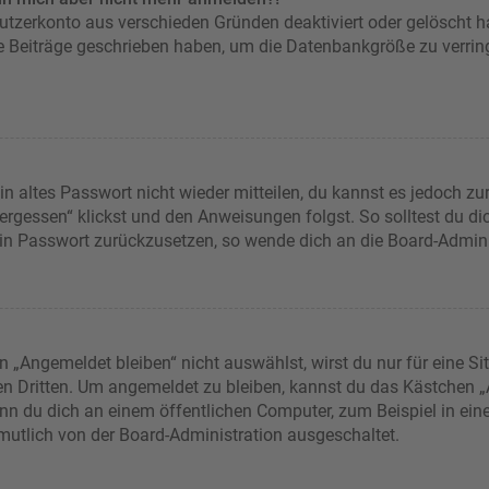
nutzerkonto aus verschieden Gründen deaktiviert oder gelöscht 
ne Beiträge geschrieben haben, um die Datenbankgröße zu verring
in altes Passwort nicht wieder mitteilen, du kannst es jedoch z
rgessen“ klickst und den Anweisungen folgst. So solltest du d
dein Passwort zurückzusetzen, so wende dich an die Board-Admini
Angemeldet bleiben“ nicht auswählst, wirst du nur für eine Si
en Dritten. Um angemeldet zu bleiben, kannst du das Kästchen
nn du dich an einem öffentlichen Computer, zum Beispiel in eine
rmutlich von der Board-Administration ausgeschaltet.