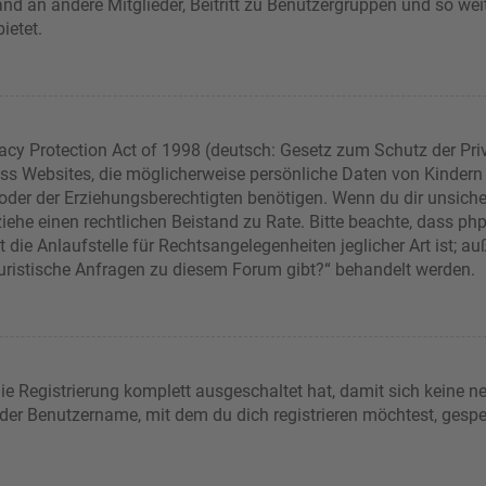
sand an andere Mitglieder, Beitritt zu Benutzergruppen und so wei
bietet.
acy Protection Act of 1998 (deutsch: Gesetz zum Schutz der Pri
dass Websites, die möglicherweise persönliche Daten von Kindern
er der Erziehungsberechtigten benötigen. Wenn du dir unsicher b
t, ziehe einen rechtlichen Beistand zu Rate. Bitte beachte, dass 
die Anlaufstelle für Rechtsangelegenheiten jeglicher Art ist; auß
juristische Anfragen zu diesem Forum gibt?“ behandelt werden.
die Registrierung komplett ausgeschaltet hat, damit sich keine
 der Benutzername, mit dem du dich registrieren möchtest, gespe