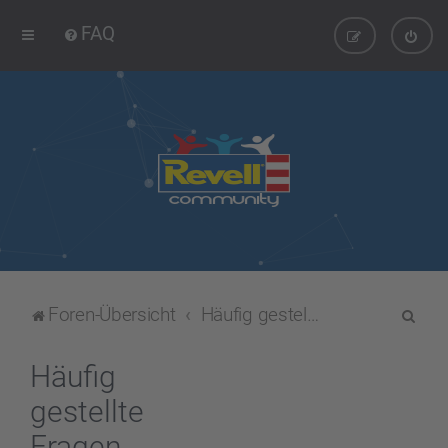
FAQ
S
Foren-Übersicht
Häufig gestellte Fragen
u
c
Häufig
h
gestellte
e
Fragen