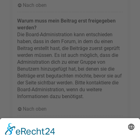
Nach oben
Warum muss mein Beitrag erst freigegeben
werden?
Die Board-Administration kann entschieden
haben, dass in dem Forum, in dem du einen
Beitrag erstellt hast, die Beiträge zuerst geprüft
werden müssen. Es ist auch möglich, dass die
Administration dich zu einer Gruppe von
Benutzern hinzugefügt hat, bei denen sie die
Beiträge erst begutachten möchte, bevor sie auf
der Seite sichtbar werden. Bitte kontaktiere die
Board-Administration, wenn du weitere
Informationen dazu benötigst.
Nach oben
Wie markiere ich ein Thema als neu?
Durch Klicken des „Thema als neu markieren“-
Links in der Beitragsansicht kannst du das