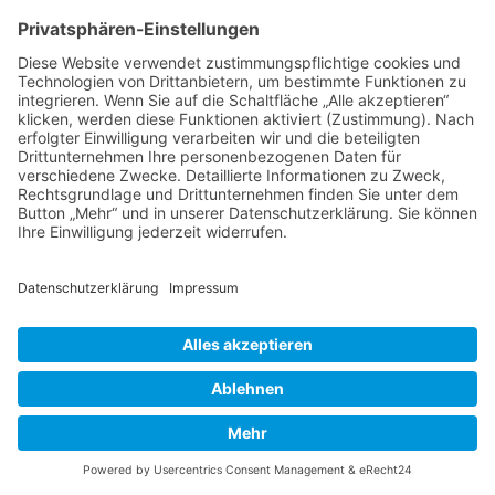
Thema wieder ganz nach oben auf die erste
Seite des Forums holen. Wenn du den
entsprechenden Link nicht siehst, dann ist die
Funktion möglicherweise deaktiviert oder seit
der letzten Markierung ist nicht genügend Zeit
vergangen. Es ist auch möglich, das Thema
nach oben zu holen, indem du einfach eine
Antwort darauf schreibst. Stelle jedoch sicher,
dass du die Regeln dieses Boards beachtest! Es
wird meist nicht gerne gesehen, wenn ohne
triftigen Grund auf alte oder abgeschlossene
Themen geantwortet wird.
Nach oben
Textforma
tierung
und
Thementy