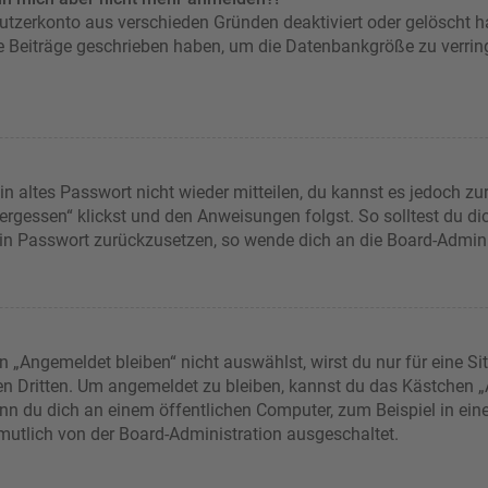
nutzerkonto aus verschieden Gründen deaktiviert oder gelöscht 
ne Beiträge geschrieben haben, um die Datenbankgröße zu verring
in altes Passwort nicht wieder mitteilen, du kannst es jedoch z
rgessen“ klickst und den Anweisungen folgst. So solltest du d
dein Passwort zurückzusetzen, so wende dich an die Board-Admini
Angemeldet bleiben“ nicht auswählst, wirst du nur für eine Si
en Dritten. Um angemeldet zu bleiben, kannst du das Kästchen
nn du dich an einem öffentlichen Computer, zum Beispiel in eine
rmutlich von der Board-Administration ausgeschaltet.