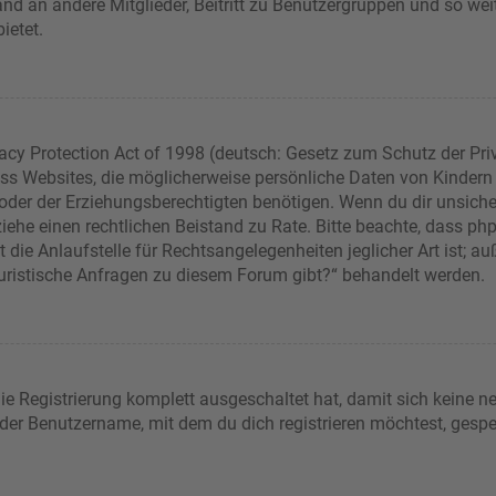
sand an andere Mitglieder, Beitritt zu Benutzergruppen und so wei
bietet.
acy Protection Act of 1998 (deutsch: Gesetz zum Schutz der Pri
dass Websites, die möglicherweise persönliche Daten von Kindern
er der Erziehungsberechtigten benötigen. Wenn du dir unsicher b
t, ziehe einen rechtlichen Beistand zu Rate. Bitte beachte, dass 
die Anlaufstelle für Rechtsangelegenheiten jeglicher Art ist; auß
juristische Anfragen zu diesem Forum gibt?“ behandelt werden.
die Registrierung komplett ausgeschaltet hat, damit sich keine
 der Benutzername, mit dem du dich registrieren möchtest, gespe