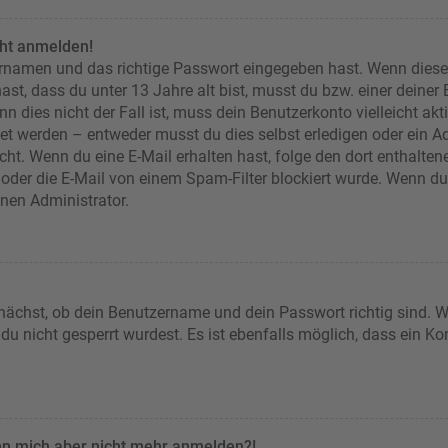
cht anmelden!
ernamen und das richtige Passwort eingegeben hast. Wenn diese
ast, dass du unter 13 Jahre alt bist, musst du bzw. einer deiner
n dies nicht der Fall ist, muss dein Benutzerkonto vielleicht akt
et werden – entweder musst du dies selbst erledigen oder ein Adm
 nicht. Wenn du eine E-Mail erhalten hast, folge den dort enthal
oder die E-Mail von einem Spam-Filter blockiert wurde. Wenn du d
inen Administrator.
nächst, ob dein Benutzername und dein Passwort richtig sind. We
u nicht gesperrt wurdest. Es ist ebenfalls möglich, dass ein Ko
kann mich aber nicht mehr anmelden?!