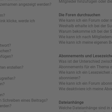
Mitglieder hinzufügen oder di
utzernamen angezeigt werden?
Die Foren durchsuchen
rn?
Wie kann ich ein Forum oder 
nk klicke, werde ich
Weshalb erhalte ich bei der S
Warum bekomme ich bei der Su
Wie kann ich nach Mitglieder
Wie kann ich meine eigenen B
ntwort?
öschen?
Abonnements und Lesezeich
nfügen?
Was ist der Unterschied zwis
Abonnements für ein Thema 
en erstellen?
Wie kann ich ein Lesezeichen
abonnieren?
ugreifen?
Wie kann ich ein Forum abonn
en?
Wie deaktiviere ich meine Ab
en?
m Schreiben eines Beitrags?
Dateianhänge
werden?
Welche Dateianhänge sind in