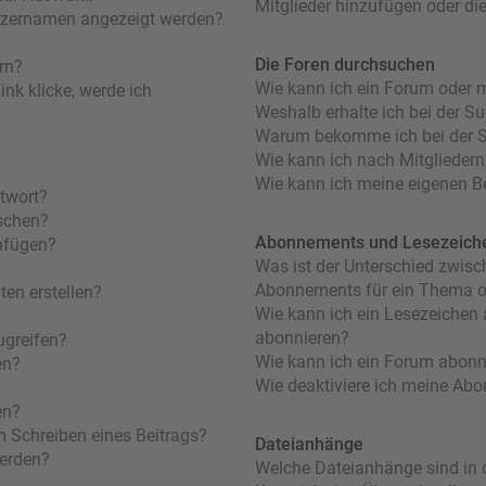
Mitglieder hinzufügen oder di
utzernamen angezeigt werden?
Die Foren durchsuchen
rn?
Wie kann ich ein Forum oder 
nk klicke, werde ich
Weshalb erhalte ich bei der S
Warum bekomme ich bei der Su
Wie kann ich nach Mitglieder
Wie kann ich meine eigenen B
ntwort?
öschen?
Abonnements und Lesezeich
nfügen?
Was ist der Unterschied zwis
Abonnements für ein Thema 
en erstellen?
Wie kann ich ein Lesezeichen
abonnieren?
ugreifen?
Wie kann ich ein Forum abonn
en?
Wie deaktiviere ich meine Ab
en?
m Schreiben eines Beitrags?
Dateianhänge
werden?
Welche Dateianhänge sind in