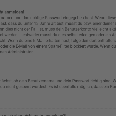
cht anmelden!
ernamen und das richtige Passwort eingegeben hast. Wenn diese
ast, dass du unter 13 Jahre alt bist, musst du bzw. einer deiner
n dies nicht der Fall ist, muss dein Benutzerkonto vielleicht akt
et werden – entweder musst du dies selbst erledigen oder ein Adm
 nicht. Wenn du eine E-Mail erhalten hast, folge den dort enthal
oder die E-Mail von einem Spam-Filter blockiert wurde. Wenn du d
inen Administrator.
nächst, ob dein Benutzername und dein Passwort richtig sind. We
u nicht gesperrt wurdest. Es ist ebenfalls möglich, dass ein Ko
kann mich aber nicht mehr anmelden?!