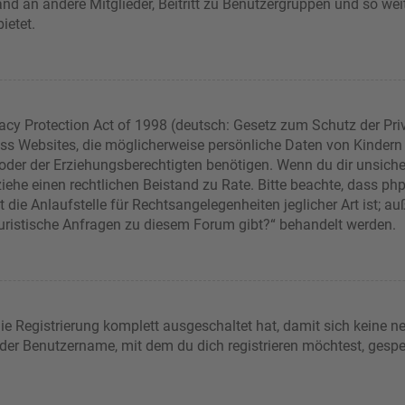
sand an andere Mitglieder, Beitritt zu Benutzergruppen und so wei
bietet.
acy Protection Act of 1998 (deutsch: Gesetz zum Schutz der Pri
dass Websites, die möglicherweise persönliche Daten von Kindern
er der Erziehungsberechtigten benötigen. Wenn du dir unsicher b
t, ziehe einen rechtlichen Beistand zu Rate. Bitte beachte, dass 
die Anlaufstelle für Rechtsangelegenheiten jeglicher Art ist; auß
juristische Anfragen zu diesem Forum gibt?“ behandelt werden.
die Registrierung komplett ausgeschaltet hat, damit sich keine
 der Benutzername, mit dem du dich registrieren möchtest, gespe