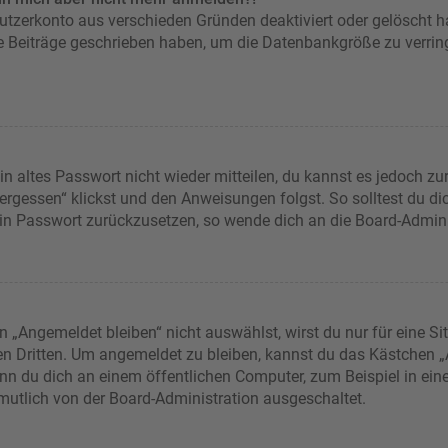
nutzerkonto aus verschieden Gründen deaktiviert oder gelöscht 
ne Beiträge geschrieben haben, um die Datenbankgröße zu verring
in altes Passwort nicht wieder mitteilen, du kannst es jedoch z
rgessen“ klickst und den Anweisungen folgst. So solltest du d
dein Passwort zurückzusetzen, so wende dich an die Board-Admini
Angemeldet bleiben“ nicht auswählst, wirst du nur für eine Si
en Dritten. Um angemeldet zu bleiben, kannst du das Kästchen
nn du dich an einem öffentlichen Computer, zum Beispiel in eine
rmutlich von der Board-Administration ausgeschaltet.