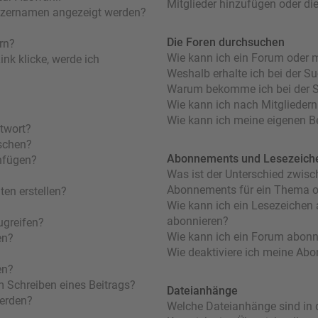
Mitglieder hinzufügen oder di
utzernamen angezeigt werden?
Die Foren durchsuchen
rn?
Wie kann ich ein Forum oder 
nk klicke, werde ich
Weshalb erhalte ich bei der S
Warum bekomme ich bei der Su
Wie kann ich nach Mitglieder
Wie kann ich meine eigenen B
ntwort?
öschen?
Abonnements und Lesezeich
nfügen?
Was ist der Unterschied zwis
Abonnements für ein Thema 
en erstellen?
Wie kann ich ein Lesezeichen
abonnieren?
ugreifen?
Wie kann ich ein Forum abonn
en?
Wie deaktiviere ich meine Ab
en?
m Schreiben eines Beitrags?
Dateianhänge
werden?
Welche Dateianhänge sind in