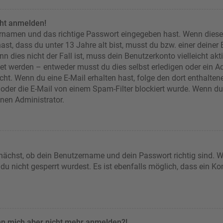
cht anmelden!
ernamen und das richtige Passwort eingegeben hast. Wenn diese
ast, dass du unter 13 Jahre alt bist, musst du bzw. einer deiner
n dies nicht der Fall ist, muss dein Benutzerkonto vielleicht akt
et werden – entweder musst du dies selbst erledigen oder ein Adm
 nicht. Wenn du eine E-Mail erhalten hast, folge den dort enthal
oder die E-Mail von einem Spam-Filter blockiert wurde. Wenn du d
inen Administrator.
nächst, ob dein Benutzername und dein Passwort richtig sind. We
u nicht gesperrt wurdest. Es ist ebenfalls möglich, dass ein Ko
kann mich aber nicht mehr anmelden?!