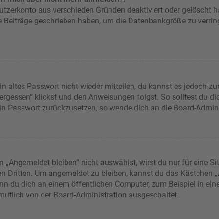
nutzerkonto aus verschieden Gründen deaktiviert oder gelöscht 
ne Beiträge geschrieben haben, um die Datenbankgröße zu verring
in altes Passwort nicht wieder mitteilen, du kannst es jedoch z
rgessen“ klickst und den Anweisungen folgst. So solltest du d
dein Passwort zurückzusetzen, so wende dich an die Board-Admini
Angemeldet bleiben“ nicht auswählst, wirst du nur für eine Si
en Dritten. Um angemeldet zu bleiben, kannst du das Kästchen
nn du dich an einem öffentlichen Computer, zum Beispiel in eine
rmutlich von der Board-Administration ausgeschaltet.