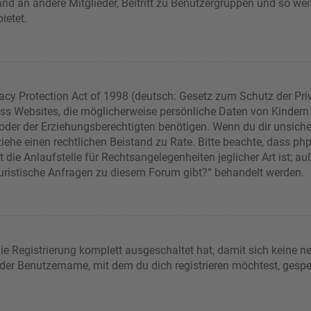
sand an andere Mitglieder, Beitritt zu Benutzergruppen und so wei
bietet.
acy Protection Act of 1998 (deutsch: Gesetz zum Schutz der Pri
dass Websites, die möglicherweise persönliche Daten von Kindern
er der Erziehungsberechtigten benötigen. Wenn du dir unsicher b
t, ziehe einen rechtlichen Beistand zu Rate. Bitte beachte, dass 
die Anlaufstelle für Rechtsangelegenheiten jeglicher Art ist; auß
juristische Anfragen zu diesem Forum gibt?“ behandelt werden.
die Registrierung komplett ausgeschaltet hat, damit sich keine
 der Benutzername, mit dem du dich registrieren möchtest, gespe